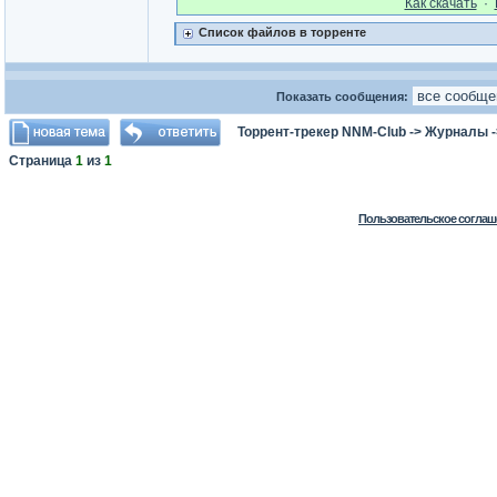
Как cкачать
·
Список файлов в торренте
Показать сообщения:
Торрент-трекер NNM-Club
->
Журналы
Страница
1
из
1
Пользовательское соглаш