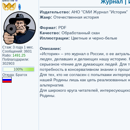
BesTW
®
Журнал | 
Издательство:
АНО "СМИ Журнал "Историк"
Жанр:
Отечественная история
Формат:
PDF
Качество:
Обработанный скан
Иллюстрации:
Цветные и черно-белые
Стаж: 3 года 1 мес.
Описание:
Сообщений: 3601
«Историк» – это журнал о России, о ее актуал
Ratio:
1491.25
людях, делавших и делающих нашу историю. 
Поблагодарили:
302903
серьезное чтение для думающих людей. Для т
потребность в консервативном знании о прош
100%
Для тех, кто не согласен с попытками интерп
Откуда: Братск
нашей Родины лишь как цепь реализованных 
альтернатив.
Для широкого круга читателей, интересующих
Родины.