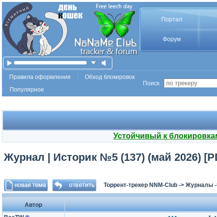
Портал
Форум
Правила оформления
Обход блокировок
Поиск :
Популярное
Устойчивый к блокировка
Журнал | Историк №5 (137) (май 2026) [P
Торрент-трекер NNM-Club
->
Журналы
Автор