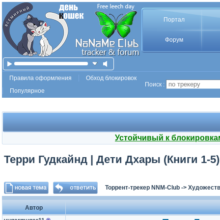
Портал
Форум
Правила оформления
Обход блокировок
Поиск :
Популярное
Устойчивый к блокировка
Терри Гудкайнд | Дети Дхары (Книги 1-5)
Торрент-трекер NNM-Club
->
Художеств
Автор