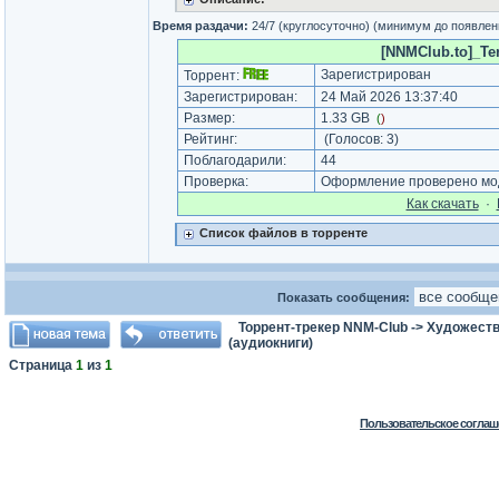
Время раздачи:
24/7 (круглосуточно) (минимум до появлен
[NNMClub.to]_Terr
Зарегистрирован
Торрент:
Зарегистрирован:
24 Май 2026 13:37:40
Размер:
1.33 GB
(
)
Рейтинг:
(Голосов:
3
)
Поблагодарили:
44
Проверка:
Оформление проверено мод
Как cкачать
·
Список файлов в торренте
Показать сообщения:
Торрент-трекер NNM-Club
->
Художеств
(аудиокниги)
Страница
1
из
1
Пользовательское соглаш