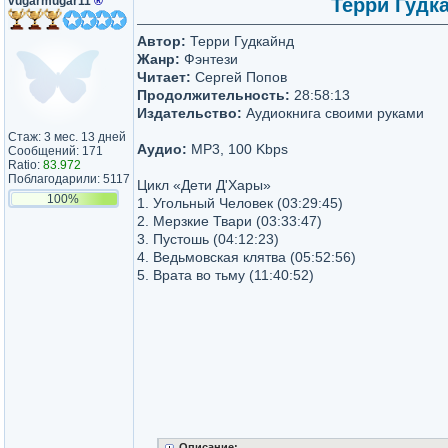
vugarmugar11
®
Терри Гудка
Автор:
Терри Гудкайнд
Жанр:
Фэнтези
Читает:
Сергей Попов
Продолжительность:
28:58:13
Издательство:
Аудиокнига своими руками
Стаж: 3 мес. 13 дней
Аудио:
MP3, 100 Kbps
Сообщений: 171
Ratio:
83.972
Поблагодарили: 5117
Цикл «Дети Д'Хары»
100%
1. Угольный Человек (03:29:45)
2. Мерзкие Твари (03:33:47)
3. Пустошь (04:12:23)
4. Ведьмовская клятва (05:52:56)
5. Врата во тьму (11:40:52)
Описание: