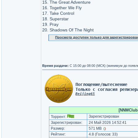
15. The Great Adventure
16. Together We Fly
17. Take Control
18. Superstar
19. Pray
20. Shadows Of The Night
Просмотр доступен только для зарегистрирова
Время раздачи:
C 15:00 до 08:00 (МСК) (минимум до появл
Поглощение/вытеснение 
Только с согласия релизер
Beijing65
[NNMClub.
Зарегистрирован
Торрент:
Зарегистрирован:
24 Май 2026 14:52:41
Размер:
571 MB
(
)
Рейтинг:
4.8
(Голосов:
33
)