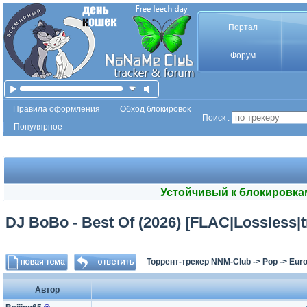
Портал
Форум
Правила оформления
Обход блокировок
Поиск :
Популярное
Устойчивый к блокировка
DJ BoBo - Best Of (2026) [FLAC|Lossless|
Торрент-трекер NNM-Club
->
Pop
->
Euro
Автор