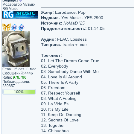
Beijing65
®
Модератор Музыки
RG Music
Жанр:
Eurodance, Pop
Издание:
Yes Music - YES 2900
Источник:
NoMaD '25
Продолжительность:
01:14:05
Аудио:
FLAC, Lossless
Тип рипа:
tracks + .cue
Треклист:
01. Let The Dream Come True
02. Everybody
Стаж: 15 лет 11 мес.
03. Somebody Dance With Me
Сообщений: 4446
04. Love Is All Around
Ratio:
978.796
Поблагодарили:
05. There Is A Party
230857
06. Freedom
100%
07. Respect Yourself
08. What A Feeling
09. La Vida Es
10. It's My Life
11. Keep On Dancing
12. Secrets Of Love
13. Together
14. Chihuahua