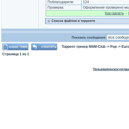
Поблагодарили:
124
Проверка:
Оформление проверено мод
Как cкачать
·
Список файлов в торренте
Показать сообщения:
Торрент-трекер NNM-Club
->
Pop
->
Euro
Страница
1
из
1
Пользовательское соглаш