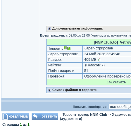
Дополнительная информация:
Время раздачи:
с 09:00 до 21:00 (минимум до появления п
[NNMClub.to]_Vetrov
Зарегистрирован
Торрент:
Зарегистрирован:
24 Май 2026 23:49:46
Размер:
409 MB
(
)
Рейтинг:
(Голосов:
7
)
Поблагодарили:
51
Проверка:
Оформление проверено мод
Как cкачать
·
Список файлов в торренте
Показать сообщения:
Торрент-трекер NNM-Club
->
Художеств
(аудиокниги)
Страница
1
из
1