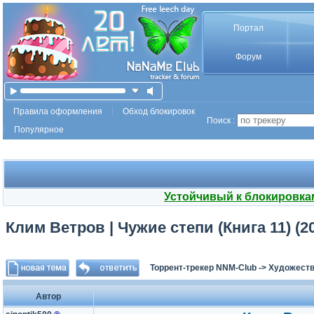
Портал
Форум
Правила оформления
Обход блокировок
Поиск :
Популярное
Устойчивый к блокировка
Клим Ветров | Чужие степи (Книга 11) (2
Торрент-трекер NNM-Club
->
Художеств
Автор