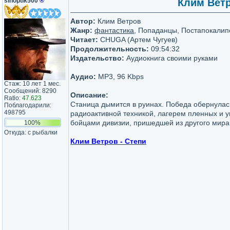
sinoptik500
®
Клим Ветро
Автор:
Клим Ветров
Жанр:
фантастика
, Попаданцы, Постапокалип
Читает:
CHUGA (Артем Чугуев)
Продолжительность:
09:54:32
Издательство:
Аудиокнига своими руками
Аудио:
MP3, 96 Kbps
Стаж: 10 лет 1 мес.
Сообщений: 8290
Описание:
Ratio:
47.623
Станица дымится в руинах. Победа обернулас
Поблагодарили:
498795
радиоактивной техникой, лагерем пленных и
бойцами дивизии, пришедшей из другого мира
100%
Откуда: с рыбалки
Клим Ветров - Степи