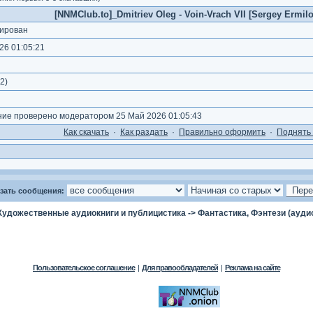
[NNMClub.to]_Dmitriev Oleg - Voin-Vrach VII [Sergey Ermilov
ирован
26 01:05:21
2
)
е проверено модератором 25 Май 2026 01:05:43
Как cкачать
·
Как раздать
·
Правильно оформить
·
Поднять 
зать сообщения:
Художественные аудиокниги и публицистика
->
Фантастика, Фэнтези (ауди
Пользовательское соглашение
|
Для правообладателей
|
Реклама на сайте