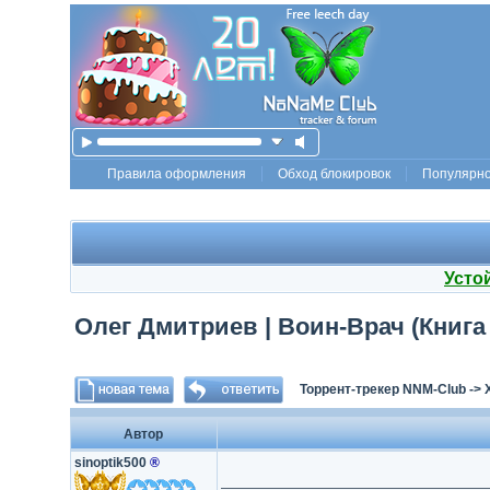
Правила оформления
Обход блокировок
Популярн
Усто
Олег Дмитриев | Воин-Врач (Книга 
Торрент-трекер NNM-Club
->
Автор
sinoptik500
®