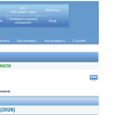
RSS
Мой Клуб
RSS новые темы
Проверить личные
ия
Вход
сообщения
 искать
Как скачивать
Как раздавать
Спасибо!
ности
окниги)
(2026)