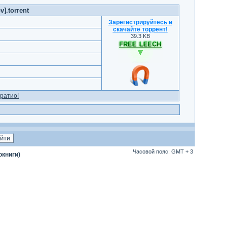
].torrent
Зарегистрируйтесь и
скачайте торрент
!
39.3 KB
ратио!
Часовой пояс: GMT + 3
окниги)