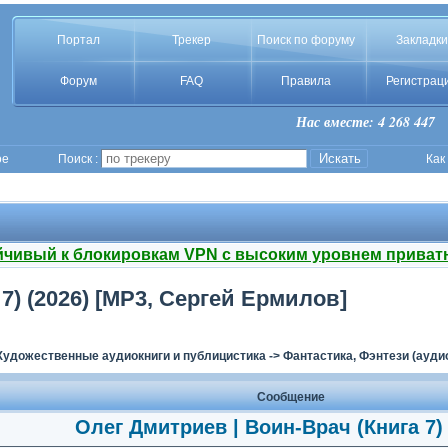
Портал
Трекер
Поиск по форуму
Закладки
Форум
FAQ
Правила
Регистрац
Нас вместе: 4 268 447
ое
Поиск :
Как
йчивый к блокировкам VPN с высоким уровнем приват
7) (2026) [MP3, Сергей Ермилов]
Художественные аудиокниги и публицистика
->
Фантастика, Фэнтези (ауди
Сообщение
Олег Дмитриев | Воин-Врач (Книга 7) 