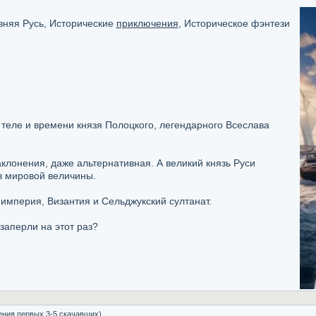
вняя Русь, Исторические
приключения
, Историческое фэнтези
теле и времени князя Полоцкого, легендарного Всеслава
аклонения, даже альтернативная. А великий князь Руси
в мировой величины.
империя, Византия и Сельджукский султанат.
 заперли на этот раз?
ения первых 3-5 скачавших)