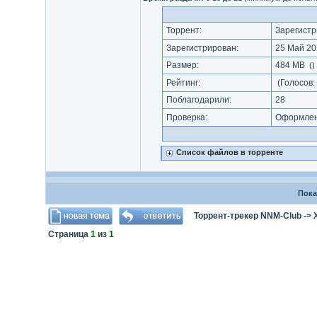
Торрент:
Зарегистр
Зарегистрирован:
25 Май 20
Размер:
484 MB
(
)
Рейтинг:
(Голосов:
Поблагодарили:
28
Проверка:
Оформлени
Список файлов в торренте
Пока
Торрент-трекер NNM-Club
->
Страница
1
из
1