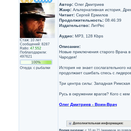
Автор:
Олег Дмитриев
Жанр:
Альтернативная история, Дре
Читает:
Сергей Ермилов
Продолжительность:
08:46:39
Издательство:
ЛитРес
Аудио:
MP3, 128 Kbps
Стаж: 10 лет
Сообщений: 8287
Описание:
Ratio:
47.552
Новые приключения старого Врача в 
Поблагодарили:
497621
Чародея!
100%
История не знает сослагательного н
Откуда: с рыбалки
продолжает сшибать спесь с лидеро
Три центра силы: Западная Римская 
Русь в окружении врагов? Кого с кем
Олег Дмитриев - Воин-Врач
Дополнительная информация:
Время раздачи:
с 10 до 21 (минимум до появл