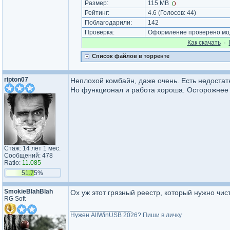
Размер:
115 MB
(
)
Рейтинг:
4.6
(Голосов:
44
)
Поблагодарили:
142
Проверка:
Оформление проверено мод
Как cкачать
·
Список файлов в торренте
ripton07
Неплохой комбайн, даже очень. Есть недоста
Но функционал и работа хороша. Осторожнее с
Стаж: 14 лет 1 мес.
Сообщений: 478
Ratio:
11.085
51.75%
SmokieBlahBlah
Ох уж этот грязный реестр, который нужно чисти
RG Soft
_________________
Нужен AllWinUSB 2026? Пиши в личку