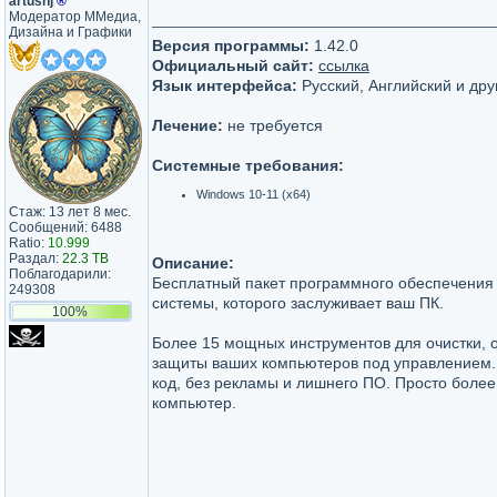
artushj
®
Модератор ММедиа,
Дизайна и Графики
Версия программы:
1.42.0
Официальный сайт:
ссылка
Язык интерфейса:
Русский, Английский и дру
Лечение:
не требуется
Системные требования:
Windows 10-11 (x64)
Стаж: 13 лет 8 мес.
Сообщений: 6488
Ratio:
10.999
Раздал:
22.3 TB
Описание:
Поблагодарили:
Бесплатный пакет программного обеспечения
249308
системы, которого заслуживает ваш ПК.
100%
Более 15 мощных инструментов для очистки, 
защиты ваших компьютеров под управлением.
код, без рекламы и лишнего ПО. Просто боле
компьютер.