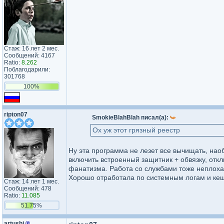
Стаж: 16 лет 2 мес.
Сообщений: 4167
Ratio:
8.262
Поблагодарили:
301768
100%
ripton07
SmokieBlahBlah писал(а):
Ох уж этот грязный реестр
Ну эта программа не лезет все вычищать, нао
включить встроенный защитник + обвязку, откл
фанатизма. Работа со службами тоже неплохая
Хорошо отработала по системным логам и кеш
Стаж: 14 лет 1 мес.
Сообщений: 478
Ratio:
11.085
51.75%
artushj
®