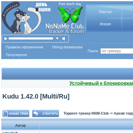
Портал
Форум
Правила оформления
Обход блокировок
Поиск :
Популярное
Устойчивый к блокировка
Kudu 1.42.0 [Multi/Ru]
Торрент-трекер NNM-Club
->
Архив тор
Автор