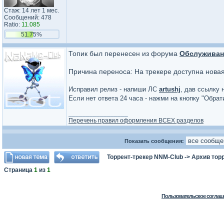
Стаж: 14 лет 1 мес.
Сообщений: 478
Ratio:
11.085
51.75%
Топик был перенесен из форума
Обслуживан
Причина переноса: На трекере доступна нова
Исправил релиз - напиши ЛС
artushj
, дав ссылку 
Если нет ответа 24 часа - нажми на кнопку "Обра
_________________
Перечень правил оформления ВСЕХ разделов
Показать сообщения:
Торрент-трекер NNM-Club
->
Архив тор
Страница
1
из
1
Пользовательское соглаш