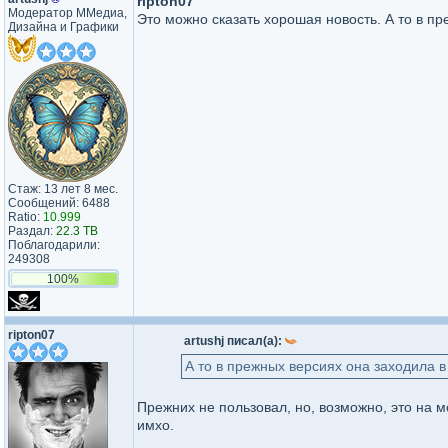
ripton07
Модератор ММедиа,
Это можно сказать хорошая новость. А то в пр
Дизайна и Графики
Стаж: 13 лет 8 мес.
Сообщений: 6488
Ratio:
10.999
Раздал:
22.3 TB
Поблагодарили:
249308
100%
ripton07
artushj писал(а):
А то в прежных версиях она заходила в
Прежних не пользовал, но, возможно, это на 
имхо.