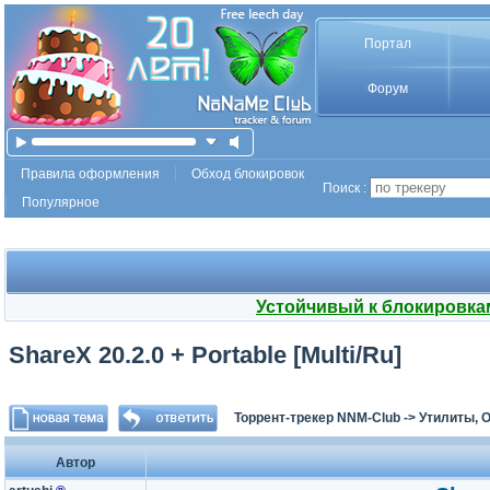
Портал
Форум
Правила оформления
Обход блокировок
Поиск :
Популярное
Устойчивый к блокировка
ShareX 20.2.0 + Portable [Multi/Ru]
Торрент-трекер NNM-Club
->
Утилиты, 
Автор