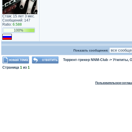
Стаж: 15 лет 3 мес.
Сообщений: 147
Ratio:
6.588
100%
Показать сообщения:
Торрент-трекер NNM-Club
->
Утилиты, 
Страница
1
из
1
Пользовательское соглаш