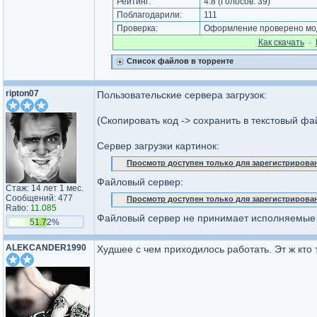
Рейтинг:
4.8
(Голосов:
39
)
Поблагодарили:
111
Проверка:
Оформление проверено мод
Как cкачать
·
Список файлов в торренте
ripton07
Пользовательские сервера загрузок:
(Скопировать код -> сохранить в текстовый фа
Сервер загрузки картинок:
Просмотр доступен только для зарегистрирова
Файловый сервер:
Стаж: 14 лет 1 мес.
Сообщений: 477
Просмотр доступен только для зарегистрирова
Ratio:
11.085
Файловый сервер не принимает исполняемые ф
51.72%
ALEKCANDER1990
Худшее с чем приходилось работать. Эт ж кто