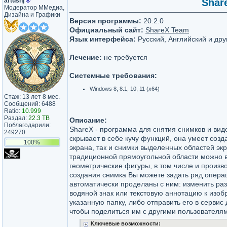
artushj
®
Share
Модератор ММедиа,
Дизайна и Графики
Версия программы:
20.2.0
Официальный сайт:
ShareX Team
Язык интерфейса:
Русский, Английский и дру
Лечение:
не требуется
Системные требования:
Windows 8, 8.1, 10, 11 (x64)
Стаж: 13 лет 8 мес.
Сообщений: 6488
Ratio:
10.999
Раздал:
22.3 TB
Описание:
Поблагодарили:
ShareX - программа для снятия снимков и вид
249270
скрывает в себе кучу функций, она умеет созд
100%
экрана, так и снимки выделенных областей эк
традиционной прямоугольной области можно 
геометрические фигуры, в том числе и произ
создания снимка Вы можете задать ряд операц
автоматически проделаны с ним: изменить раз
водяной знак или текстовую аннотацию к изо
указанную папку, либо отправить его в сервис
чтобы поделиться им с другими пользователя
Ключевые возможности: