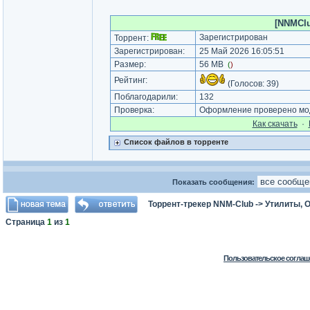
[NNMClub
Зарегистрирован
Торрент:
Зарегистрирован:
25 Май 2026 16:05:51
Размер:
56 MB
(
)
Рейтинг:
(Голосов:
39
)
Поблагодарили:
132
Проверка:
Оформление проверено мод
Как cкачать
·
Список файлов в торренте
Показать сообщения:
Торрент-трекер NNM-Club
->
Утилиты, 
Страница
1
из
1
Пользовательское соглаш