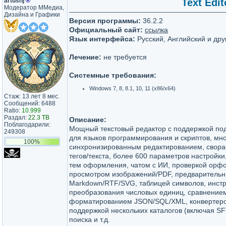
artushj
®
Text Edit
Модератор ММедиа,
Дизайна и Графики
Версия программы:
36.2.2
Официальный сайт:
ссылка
Язык интерфейса:
Русский, Английский и дру
Лечение:
не требуется
Системные требования:
Windows 7, 8, 8.1, 10, 11 (x86/x64)
Стаж: 13 лет 8 мес.
Сообщений: 6488
Ratio:
10.999
Раздал:
22.3 TB
Описание:
Поблагодарили:
Мощный текстовый редактор с поддержкой под
249308
для языков программирования и скриптов, мн
100%
синхронизированным редактированием, свора
тегов/текста, более 600 параметров настройки
тем оформления, чатом с ИИ, проверкой орф
просмотром изображений/PDF, предваритель
Markdown/RTF/SVG, таблицей символов, инст
преобразования числовых единиц, сравнением
форматированием JSON/SQL/XML, конвертер
поддержкой нескольких каталогов (включая SF
поиска и т.д.