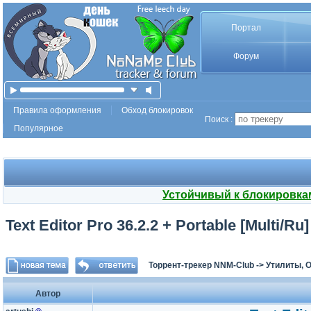
Портал
Форум
Правила оформления
Обход блокировок
Поиск :
Популярное
Устойчивый к блокировка
Text Editor Pro 36.2.2 + Portable [Multi/Ru]
Торрент-трекер NNM-Club
->
Утилиты, 
Автор