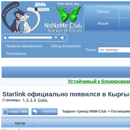
Портал
Форум
Правила оформления
Обход блокировок
Поиск :
Популярное
Устойчивый к блокировка
Starlink официально появился в Кыргы
Страницы:
1
,
2
,
3
,
4
След.
Торрент-трекер NNM-Club
->
Поговорим
Автор