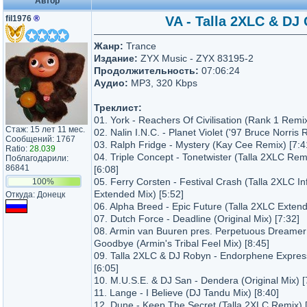
Автор
fil1976
®
VA - Talla 2XLC & DJ 
Жанр:
Trance
Издание:
ZYX Music - ZYX 83195-2
Продолжительность:
07:06:24
Аудио:
MP3, 320 Kbps
Треклист:
01. York - Reachers Of Civilisation (Rank 1 Remix
Стаж: 15 лет 11 мес.
02. Nalin I.N.C. - Planet Violet ('97 Bruce Norris 
Сообщений: 1767
03. Ralph Fridge - Mystery (Kay Cee Remix) [7:4
Ratio:
28.039
04. Triple Concept - Tonetwister (Talla 2XLC Re
Поблагодарили:
86841
[6:08]
05. Ferry Corsten - Festival Crash (Talla 2XLC I
100%
Extended Mix) [5:52]
Откуда: Донецк
06. Alpha Breed - Epic Future (Talla 2XLC Extend
07. Dutch Force - Deadline (Original Mix) [7:32]
08. Armin van Buuren pres. Perpetuous Dreamer
Goodbye (Armin's Tribal Feel Mix) [8:45]
09. Talla 2XLC & DJ Robyn - Endorphene Expres
[6:05]
10. M.U.S.E. & DJ San - Dendera (Original Mix) [
11. Lange - I Believe (DJ Tandu Mix) [8:40]
12. Dune - Keep The Secret (Talla 2XLC Remix) [