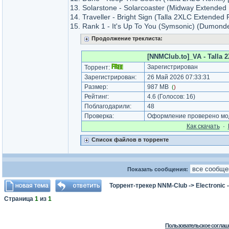
13. Solarstone - Solarcoaster (Midway Extended 
14. Traveller - Bright Sign (Talla 2XLC Extended 
15. Rank 1 - It's Up To You (Symsonic) (Dumond
Продолжение треклиста:
[NNMClub.to]_VA - Talla 2
Зарегистрирован
Торрент:
Зарегистрирован:
26 Май 2026 07:33:31
Размер:
987 MB
(
)
Рейтинг:
4.6
(Голосов:
16
)
Поблагодарили:
48
Проверка:
Оформление проверено мод
Как cкачать
·
Список файлов в торренте
Показать сообщения:
Торрент-трекер NNM-Club
->
Electronic
Страница
1
из
1
Пользовательское соглаш