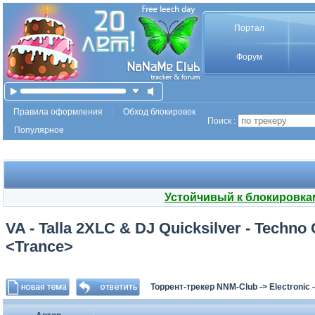
Портал
Форум
Правила оформления
Обход блокировок
Поиск :
Популярное
Устойчивый к блокировка
VA - Talla 2XLC & DJ Quicksilver - Techno 
<Trance>
Торрент-трекер NNM-Club
->
Electronic