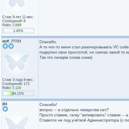
Стаж: 9 лет 11 мес.
Сообщений: 8
Ratio:
2.889
1.45%
wolf_77723
Спасибо.
А то что-то меня стал разочоровывать VC code
подкупил свои простотой, но сеичас какой то к
Так что пичарм снова сним)
Стаж: 3 года 9 мес.
Сообщений: 172
Ratio:
5.119
34.15%
j84
Спасибо!
вопрос -- а отдельно лекарства нет?
Просто ставим, галку "активровать" ставим -- 
Ставится не под учёткой Администратора (с п