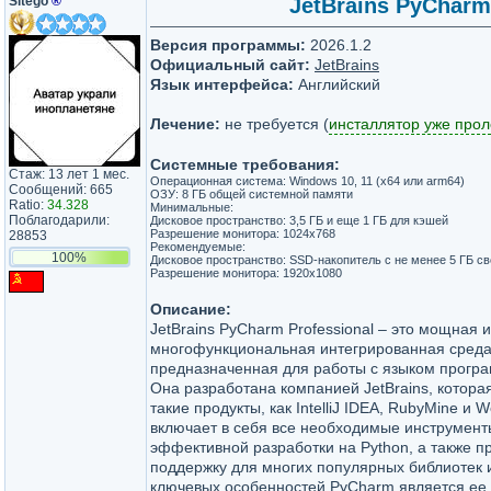
Sitego
®
JetBrains PyCharm 
Версия программы:
2026.1.2
Официальный сайт:
JetBrains
Язык интерфейса:
Английский
Лечение:
не требуется (
инсталлятор уже про
Системные требования:
Стаж: 13 лет 1 мес.
Операционная система: Windows 10, 11 (x64 или arm64)
Сообщений: 665
ОЗУ: 8 ГБ общей системной памяти
Ratio:
34.328
Минимальные:
Поблагодарили:
Дисковое пространство: 3,5 ГБ и еще 1 ГБ для кэшей
Разрешение монитора: 1024x768
28853
Рекомендуемые:
100%
Дисковое пространство: SSD-накопитель с не менее 5 ГБ с
Разрешение монитора: 1920x1080
Описание:
JetBrains PyCharm Professional – это мощная и
многофункциональная интегрированная среда
предназначенная для работы с языком програ
Она разработана компанией JetBrains, котора
такие продукты, как IntelliJ IDEA, RubyMine и
включает в себя все необходимые инструмент
эффективной разработки на Python, а также п
поддержку для многих популярных библиотек и
ключевых особенностей PyCharm является ее