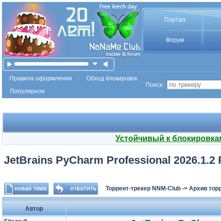
Портал
Форум
Правила оформления
Обход блокировок
Поиск :
Популярное
Устойчивый к блокировка
JetBrains PyCharm Professional 2026.1.2 
Торрент-трекер NNM-Club
->
Архив тор
Автор