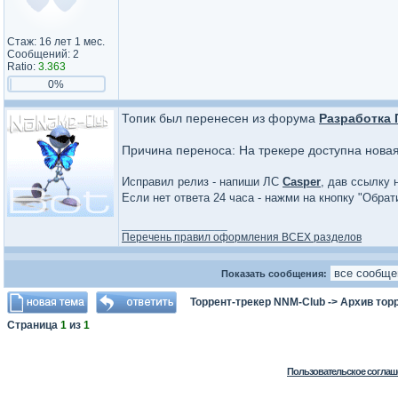
Стаж: 16 лет 1 мес.
Сообщений: 2
Ratio:
3.363
0%
Топик был перенесен из форума
Разработка
Причина переноса: На трекере доступна нова
Исправил релиз - напиши ЛС
Casper
, дав ссылку 
Если нет ответа 24 часа - нажми на кнопку "Обра
_________________
Перечень правил оформления ВСЕХ разделов
Показать сообщения:
Торрент-трекер NNM-Club
->
Архив тор
Страница
1
из
1
Пользовательское соглаш