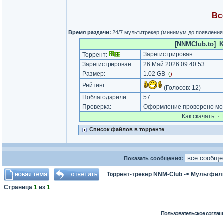
Вс
Время раздачи:
24/7 мультитрекер (минимум до появления
[NNMClub.to]_K
Зарегистрирован
Торрент:
Зарегистрирован:
26 Май 2026 09:40:53
Размер:
1.02 GB
(
)
Рейтинг:
(Голосов:
12
)
Поблагодарили:
57
Проверка:
Оформление проверено мод
Как cкачать
·
Список файлов в торренте
Показать сообщения:
Торрент-трекер NNM-Club
->
Мультфил
Страница
1
из
1
Пользовательское соглаш