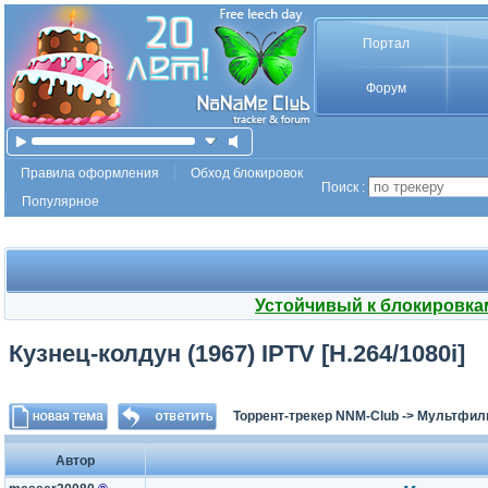
Портал
Форум
Правила оформления
Обход блокировок
Поиск :
Популярное
Устойчивый к блокировка
Кузнец-колдун (1967) IPTV [H.264/1080i]
Торрент-трекер NNM-Club
->
Мультфил
Автор