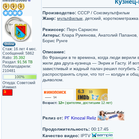
messer20080
®
Кузнец-
Производство:
СССР / Союзмультфильм
Жанр:
мультфильм
, детский, короткометражка
Режиссер:
Перч Саркисян
Актеры:
Клара Румянова, Анатолий Папанов, 
Борис Рунге
Стаж: 16 лет 4 мес.
Описание:
Сообщений: 5862
Во Франции в те времена, когда люди верили в
Ratio:
35.392
Раздал:
91.56 TB
жили два друга-кузнеца — Энрик и Гасту. И во
Поблагодарили:
завистливый и жадный палач решил погубить 
210481
распространять слухи, что тот — колдун и об
100%
дьяволом.
Откуда: Советский
Измаил
6.3
33
/10
Возраст:
12+
(зрителям, достигшим 12 лет)
Релиз от:
РГ Kinozal Reliz
Продолжительность:
00:17:45
Качество видео:
IPTV