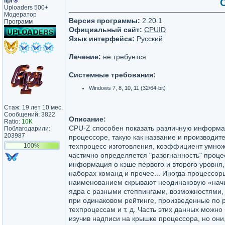
lipi
®
C
Uploaders 500+
Модератор
Версия программы:
2.20.1
Программ
Официальный сайт:
CPUID
Язык интерфейса:
Русский
Лечение:
не требуется
Системные требования:
Windows 7, 8, 10, 11 (32/64-bit)
Стаж: 19 лет 10 мес.
Сообщений: 3822
Описание:
Ratio:
10K
CPU-Z способен показать различную информ
Поблагодарили:
203987
процессоре, такую как название и производите
100%
техпроцесс изготовления, коэффициент умнож
частично определяется "разогнанность" проце
информация о кэше первого и второго уровня
наборах команд и прочее... Иногда процессор
наименованием скрывают неодинаковую «начи
ядра с разными степпингами, возможностями,
при одинаковом рейтинге, произведенные по 
техпроцессам и т. д. Часть этих данных можно
изучив надписи на крышке процессора, но они,