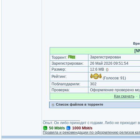
Вре
[N
Зарегистрирован
Торрент:
Зарегистрирован:
26 Май 2026 09:51:54
Размер:
12.6 MB
(
)
Рейтинг:
(Голосов:
91
)
Поблагодарили:
302
Проверка:
Оформление проверено мод
Как cкачать
·
Список файлов в торренте
_________________
Опыт. Он либо приходит с годами. Либо не приходит 
50 Mbit/s
1000 Mbit/s
Правила и рекомендации по оформлению релизов ка