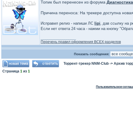
Топик был перенесен из форума
Диагностика
Причина переноса: На трекере доступна нова
Исправил релиз - напиши ЛС
lipi
, дав ссылку на р
Если нет ответа 24 часа - нажми на кнопку "Обра
_________________
Перечень правил оформления ВСЕХ разделов
Показать сообщения:
Торрент-трекер NNM-Club
->
Архив тор
Страница
1
из
1
Пользовательское соглаш