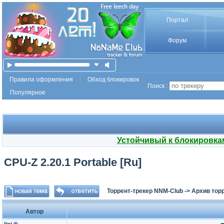
Портал
Форум
Правила оформления
Обход блокировок
Поиск :
Популярное
Устойчивый к блокировка
CPU-Z 2.20.1 Portable [Ru]
Торрент-трекер NNM-Club
->
Архив тор
Автор