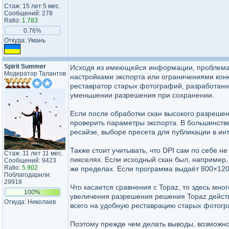
Стаж: 15 лет 5 мес.
Сообщений: 278
Ratio:
1.783
0.76%
Откуда: Умань
Spirit Summer
Исходя из имеющейся информации, проблема с
Модератор Талантов
настройками экспорта или ограничениями конк
реставратор старых фотографий, разработанн
уменьшении разрешения при сохранении.
Если после обработки скан высокого разреше
проверить параметры экспорта. В большинств
ресайзе, выборе пресета для публикации в и
Также стоит учитывать, что DPI сам по себе 
Стаж: 11 лет 11 мес.
пикселях. Если исходный скан был, например,
Сообщений: 9423
Ratio:
5.902
же пределах. Если программа выдаёт 800×120
Поблагодарили:
29918
Что касается сравнения с Topaz, то здесь мно
100%
увеличения разрешения решения Topaz действ
Откуда: Николаев
всего на удобную реставрацию старых фотогр
Поэтому прежде чем делать выводы, возможно