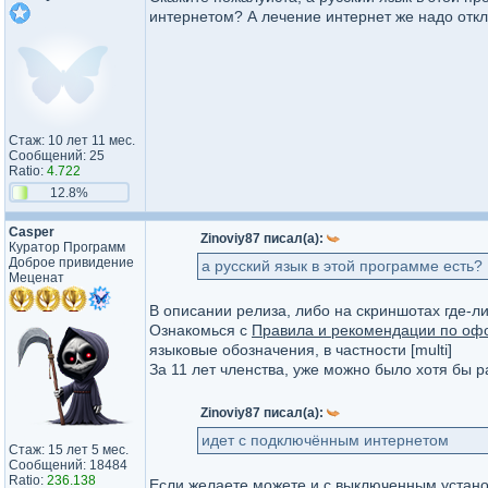
интернетом? А лечение интернет же надо отк
Стаж: 10 лет 11 мес.
Сообщений: 25
Ratio:
4.722
12.8%
Casper
Zinoviy87 писал(а):
Куратор Программ
Доброе привидение
а русский язык в этой программе есть?
Меценат
В описании релиза, либо на скриншотах где-л
Ознакомься с
Правила и рекомендации по оф
языковые обозначения, в частности [multi]
За 11 лет членства, уже можно было хотя бы р
Zinoviy87 писал(а):
идет с подключённым интернетом
Стаж: 15 лет 5 мес.
Сообщений: 18484
Ratio:
236.138
Если желаете можете и с выключенным устано