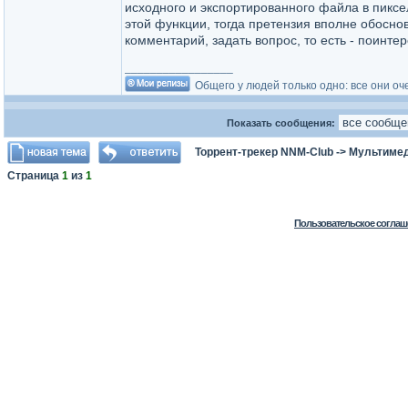
исходного и экспортированного файла в пикс
этой функции, тогда претензия вполне обосн
комментарий, задать вопрос, то есть - поинтер
_________________
Общего у людей только одно: все они оч
Показать сообщения:
Торрент-трекер NNM-Club
->
Мультимед
Страница
1
из
1
Пользовательское соглаш