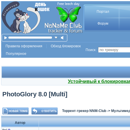
Портал
Форум
Правила оформления
Обход блокировок
Поиск :
Популярное
Устойчивый к блокировка
PhotoGlory 8.0 [Multi]
Торрент-трекер NNM-Club
->
Мультимед
Автор