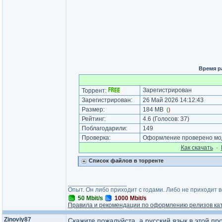
Время р
Зарегистрирован
Торрент:
Зарегистрирован:
26 Май 2026 14:12:43
Размер:
184 MB
(
)
Рейтинг:
4.6
(Голосов:
37
)
Поблагодарили:
149
Проверка:
Оформление проверено мод
Как cкачать
·
Список файлов в торренте
_________________
Опыт. Он либо приходит с годами. Либо не приходит 
50 Mbit/s
1000 Mbit/s
Правила и рекомендации по оформлению релизов ка
Zinoviy87
Скажите пожалуйста, а русский язык в этой п