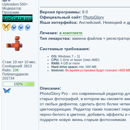
lipi
®
Uploaders 500+
Модератор
Версия программы:
8.0
Программ
Официальный сайт:
PhotoGlory
Язык интерфейса:
Английский, Немецкий и д
Лечение:
в комплекте
Тип лекарства:
замена файлов + регистратор
Системные требования:
OS:
Windows 7 – 11
CPU:
1 GHz or faster (Intel, AMD)
Стаж: 19 лет 10 мес.
RAM:
4 GB or more
Сообщений: 3813
Hard drive space:
min. 500 MB
Ratio:
10K
Internet:
Во время установки будет скачано ≈600 М
Поблагодарили:
202734
100%
Описание:
PhotoGlory Pro - это современный редактор д
старых фотографий, в котором вы сможете акк
от любых дефектов, сделать фото более четк
цветокоррекцию. Редактор также поможет пер
черно-белого в цветное, добавить эффекты и 
подарите новую жизнь старым фотоснимкам.