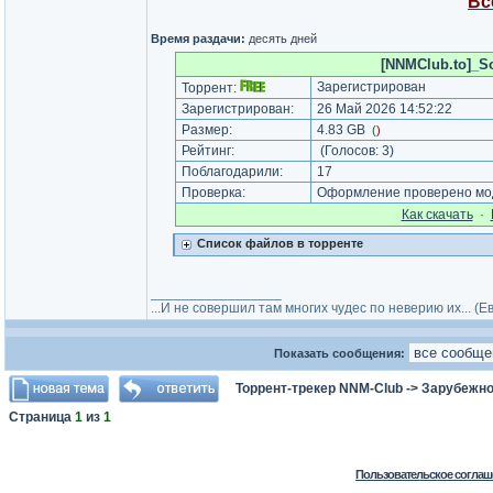
Вс
Время раздачи:
десять дней
[NNMClub.to]_So
Зарегистрирован
Торрент:
Зарегистрирован:
26 Май 2026 14:52:22
Размер:
4.83 GB
(
)
Рейтинг:
(Голосов:
3
)
Поблагодарили:
17
Проверка:
Оформление проверено мод
Как cкачать
·
Список файлов в торренте
_________________
...И не совершил там многих чудес по неверию их... (
Показать сообщения:
Торрент-трекер NNM-Club
->
Зарубежно
Страница
1
из
1
Пользовательское соглаш