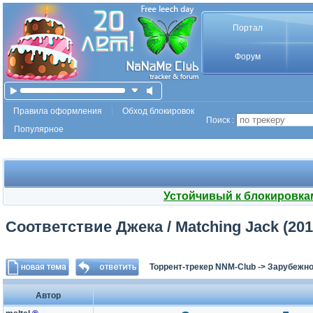
Портал
Форум
Правила оформления
Обход блокировок
Поиск :
Популярное
Устойчивый к блокировка
Соответствие Джека / Matching Jack (201
Торрент-трекер NNM-Club
->
Зарубежно
Автор