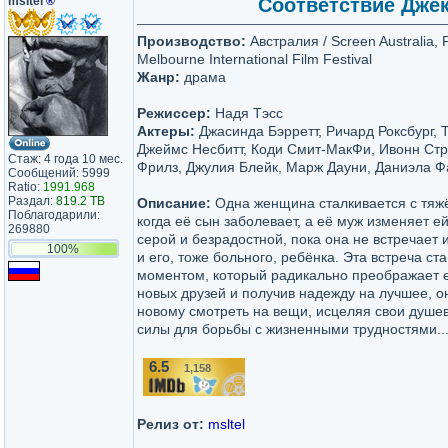
msltel
®
Соответствие Джека
Производство:
Австралия / Screen Australia, F
Melbourne International Film Festival
Жанр:
драма
Режиссер:
Надя Тэсс
Актеры:
Джасинда Бэрретт, Ричард Роксбург, 
Джеймс Несбитт, Коди Смит-МакФи, Ивонн Стр
Стаж: 4 года 10 мес.
Фрилз, Джулия Блейк, Марж Дауни, Даниэла 
Сообщений: 5999
Ratio:
1991.968
Раздал:
819.2 TB
Описание:
Одна женщина сталкивается с тяж
Поблагодарили:
когда её сын заболевает, а её муж изменяет ей
269880
серой и безрадостной, пока она не встречает
100%
и его, тоже больного, ребёнка. Эта встреча с
моментом, который радикально преображает 
новых друзей и получив надежду на лучшее, о
новому смотреть на вещи, исцеляя свои душе
силы для борьбы с жизненными трудностями..
6.5
1,158
/10
Релиз от:
msltel