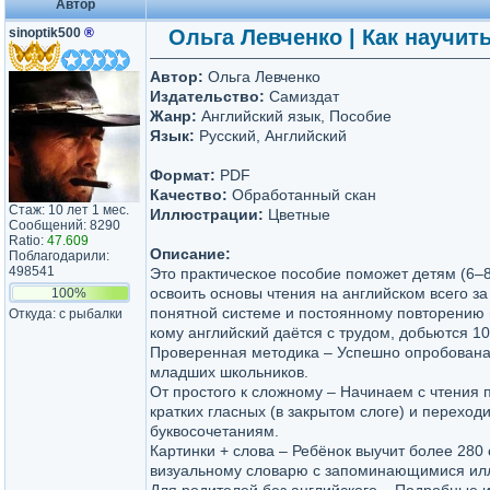
Автор
sinoptik500
®
Ольга Левченко | Как научить
Автор:
Ольга Левченко
Издательство:
Самиздат
Жанр:
Английский язык, Пособие
Язык:
Русский, Английский
Формат:
PDF
Качество:
Обработанный скан
Стаж: 10 лет 1 мес.
Иллюстрации:
Цветные
Сообщений: 8290
Ratio:
47.609
Описание:
Поблагодарили:
498541
Это практическое пособие поможет детям (6–8 
освоить основы чтения на английском всего за
100%
понятной системе и постоянному повторению 
Откуда: с рыбалки
кому английский даётся с трудом, добьются 1
Проверенная методика – Успешно опробована
младших школьников.
От простого к сложному – Начинаем с чтения п
кратких гласных (в закрытом слоге) и переход
буквосочетаниям.
Картинки + слова – Ребёнок выучит более 280
визуальному словарю с запоминающимися ил