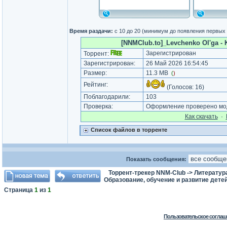
Время раздачи:
с 10 до 20 (минимум до появления первых
[NNMClub.to]_Levchenko Ol'ga - Ka
Зарегистрирован
Торрент:
Зарегистрирован:
26 Май 2026 16:54:45
Размер:
11.3 MB
(
)
Рейтинг:
(Голосов:
16
)
Поблагодарили:
103
Проверка:
Оформление проверено мод
Как cкачать
·
Список файлов в торренте
Показать сообщения:
Торрент-трекер NNM-Club
->
Литератур
Образование, обучение и развитие дете
Страница
1
из
1
Пользовательское соглаш