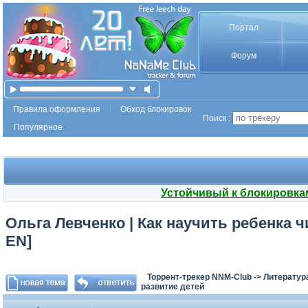
Портал
Форум
Правила оформления
Обход блокировок
Поиск :
Популярное
Устойчивый к блокировка
Ольга Левченко | Как научить ребенка чи
EN]
Торрент-трекер NNM-Club
->
Литератур
развитие детей