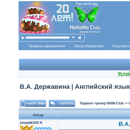
Правила оформления
Обход блокировок
Популярн
Усто
В.А. Державина | Английский язык.
Торрент-трекер NNM-Club
->
Автор
sinoptik500
®
В.А