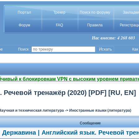
Портал
Трекер
Поиск по форуму
Закладки
Форум
FAQ
Правила
Регистрац
Нас вместе: 4 268 603
ое
Поиск :
Как
йчивый к блокировкам VPN с высоким уровнем приват
 Речевой тренажёр (2020) [PDF] [RU, EN]
Научная и техническая литература
->
Иностранные языки (литература)
Сообщение
. Державина | Английский язык. Речевой трен