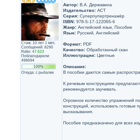
Автор:
В.А. Державина
Издательство:
АСТ
Серия:
Суперпупертренажёр
ISBN:
978-5-17-122065-6
Жанр:
Английский язык, Пособие
Язык:
Русский, Английский
Стаж: 10 лет 1 мес.
Формат:
PDF
Сообщений: 8290
Качество:
Обработанный скан
Ratio:
47.623
Иллюстрации:
Цветные
Поблагодарили:
498694
Описание:
100%
В пособии даются самые распростра
Откуда: с рыбалки
К речевым конструкциям предлагают
рекомендуется заучивать.
Огромное количество упражнений по
конструкций, использовать готовые 
высказывания.
Пособие предназначено для всех из