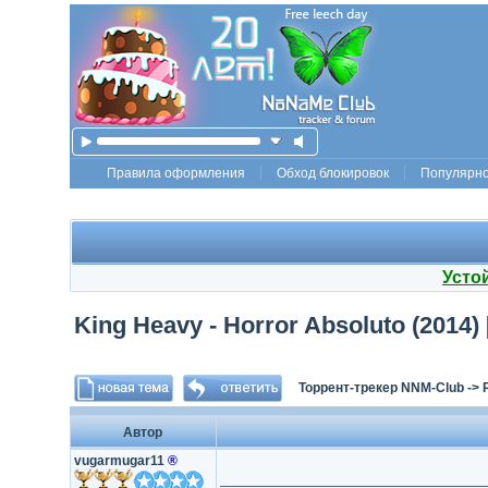
Правила оформления
Обход блокировок
Популярн
Усто
King Heavy - Horror Absoluto (2014
Торрент-трекер NNM-Club
->
Автор
vugarmugar11
®