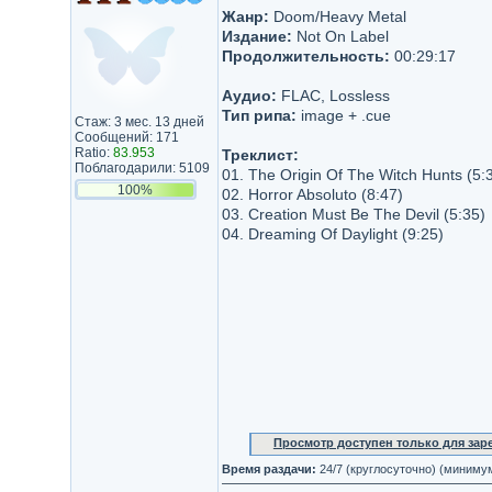
Жанр:
Doom/Heavy Metal
Издание:
Not On Label
Продолжительность:
00:29:17
Аудио:
FLAC, Lossless
Тип рипа:
image + .cue
Стаж: 3 мес. 13 дней
Сообщений: 171
Ratio:
83.953
Треклист:
Поблагодарили: 5109
01. The Origin Of The Witch Hunts (5:
100%
02. Horror Absoluto (8:47)
03. Creation Must Be The Devil (5:35)
04. Dreaming Of Daylight (9:25)
Просмотр доступен только для за
Время раздачи:
24/7 (круглосуточно) (миниму