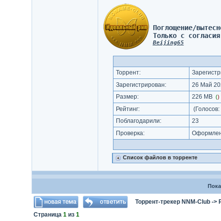
Поглощение/вытесн
Только с согласия
Beijing65
Торрент:
Зарегистр
Зарегистрирован:
26 Май 20
Размер:
226 MB
(
)
Рейтинг:
(Голосов:
Поблагодарили:
23
Проверка:
Оформлени
Список файлов в торренте
Пока
Торрент-трекер NNM-Club
->
Страница
1
из
1