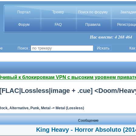
Портал
Трекер
Поиск по форуму
Закладки
Форум
FAQ
Правила
Регистрац
Нас вместе: 4 268 464
ое
Поиск :
Как
йчивый к блокировкам VPN с высоким уровнем приват
) [FLAC|Lossless|image + .cue] <Doom/Heav
Rock, Alternative, Punk, Metal
->
Metal (Lossless)
Сообщение
King Heavy - Horror Absoluto (201