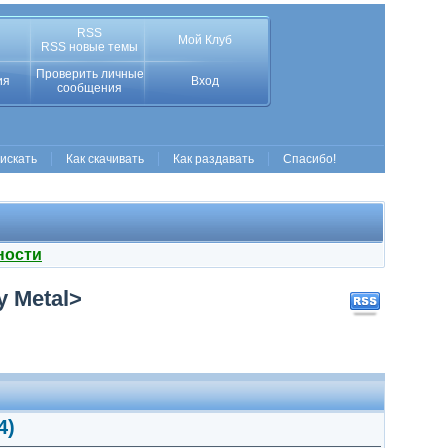
RSS
Мой Клуб
RSS новые темы
Проверить личные
ия
Вход
сообщения
 искать
Как скачивать
Как раздавать
Спасибо!
ности
y Metal>
4)