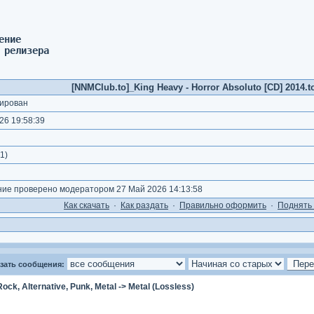
ение 
 релизера
[NNMClub.to]_King Heavy - Horror Absoluto [CD] 2014.to
ирован
26 19:58:39
1
)
е проверено модератором 27 Май 2026 14:13:58
Как cкачать
·
Как раздать
·
Правильно оформить
·
Поднять 
зать сообщения:
Rock, Alternative, Punk, Metal
->
Metal (Lossless)