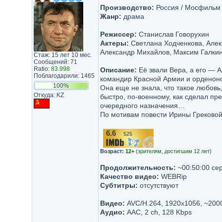
Производство:
Россия / Мосфильм
Жанр:
драма
Режиссер:
Станислав Говорухин
Актеры:
Светлана Ходченкова, Алекс
Александр Михайлов, Максим Галкин
Стаж: 15 лет 10 мес.
Сообщений: 71
Ratio:
83.998
Описание:
Её звали Вера, а его — 
Поблагодарили: 1465
командир Красной Армии и орденоно
100%
Она еще не знала, что такое любовь, 
Откуда: KZ
быстро, по-военному, как сделал пр
очередного назначения…
По мотивам повести Ирины Грековой
6.6
525
/10
Возраст:
12+
(зрителям, достигшим 12 лет)
Продолжительность:
~00:50:00 се
Качество видео:
WEBRip
Субтитры:
отсутствуют
Видео:
AVC/H.264, 1920x1056, ~200
Аудио:
AAC, 2 ch, 128 Kbps