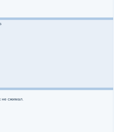
s
к не сжимал.