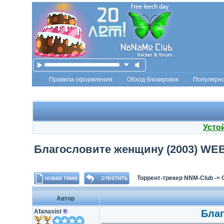
Правила оформления
Обход блокировок
Популярн
Усто
Благословите женщину (2003) WEBRi
Торрент-трекер NNM-Club
->
Автор
Afanasist
®
Благ