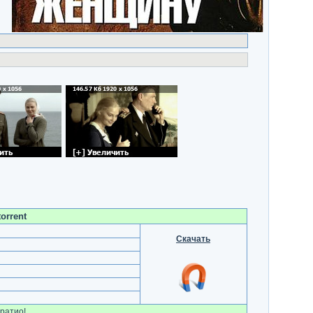
orrent
Скачать
ратио!