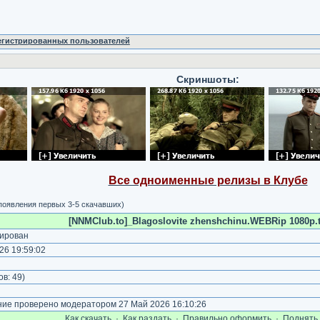
регистрированных пользователей
Скриншоты:
Все одноименные релизы в Клубе
 появления первых 3-5 скачавших)
[NNMClub.to]_Blagoslovite zhenshchinu.WEBRip 1080p.t
ирован
26 19:59:02
)
ов:
49
)
е проверено модератором 27 Май 2026 16:10:26
Как cкачать
·
Как раздать
·
Правильно оформить
·
Поднять 