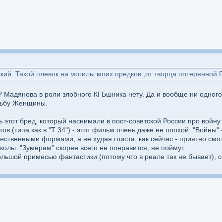
кий. Такой плевок на могилы моих предков ,от творца потерянной 
? Мадянова в роли злобного КГБшника нету. Да и вообще ни одног
удьбу Женщины.
ь этот бред, который наснимали в пост-советской России про войну
в (типа как в "Т 34") - этот фильм очень даже не плохой. "Войны"
нственными формами, а не худая глиста, как сейчас - приятно смо
олы. "Зумерам" скорее всего не понравится, не поймут.
ольшой примесью фантастики (потому что в реале так не бывает), 