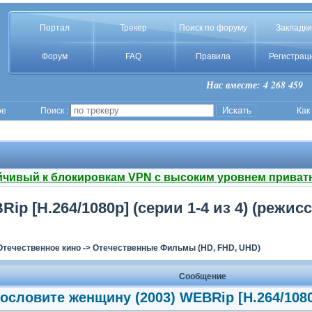
Портал
Трекер
Поиск по форуму
Закладки
Форум
FAQ
Правила
Регистрац
Нас вместе: 4 268 459
ое
Поиск :
Как
йчивый к блокировкам VPN с высоким уровнем приват
p [H.264/1080p] (серии 1-4 из 4) (режис
Отечественное кино
->
Отечественные Фильмы (HD, FHD, UHD)
Сообщение
ословите женщину (2003) WEBRip [H.264/1080p