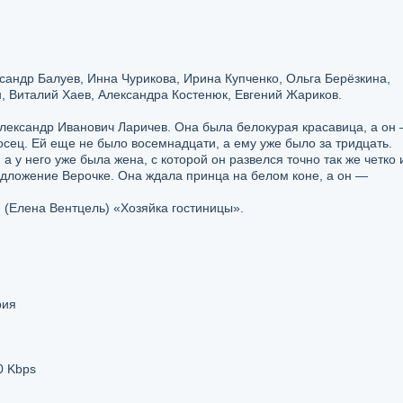
андр Балуев, Инна Чурикова, Ирина Купченко, Ольга Берёзкина,
, Виталий Хаев, Александра Костенюк, Евгений Жариков.
Александр Иванович Ларичев. Она была белокурая красавица, а он
сец. Ей еще не было восемнадцати, а ему уже было за тридцать.
а у него уже была жена, с которой он развелся точно так же четко 
едложение Верочке. Она ждала принца на белом коне, а он —
 (Елена Вентцель) «Хозяйка гостиницы».
рия
0 Kbps