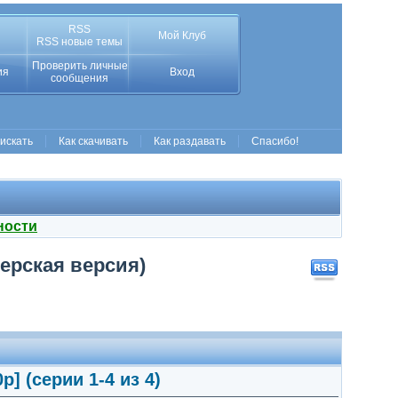
RSS
Мой Клуб
RSS новые темы
Проверить личные
ия
Вход
сообщения
 искать
Как скачивать
Как раздавать
Спасибо!
ности
серская версия)
] (серии 1-4 из 4)