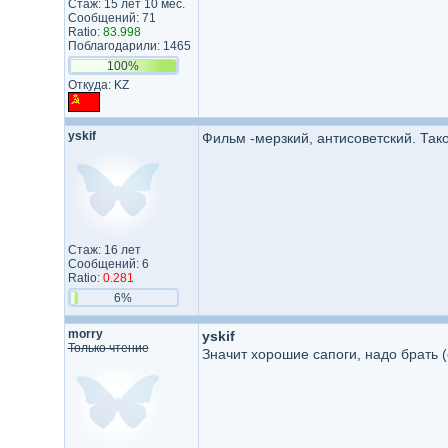
Стаж: 15 лет 10 мес.
Сообщений: 71
Ratio:
83.998
Поблагодарили: 1465
100%
Откуда: KZ
yskif
Фильм -мерзкий, антисоветский. Так
Стаж: 16 лет
Сообщений: 6
Ratio:
0.281
6%
morry
yskif
Только чтение
Значит хорошие сапоги, надо брать (