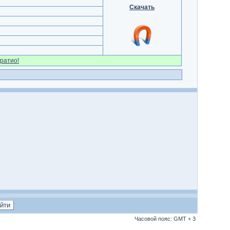
Скачать
ратио!
Часовой пояс: GMT + 3