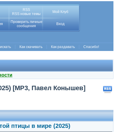
RSS
Мой Клуб
RSS новые темы
Проверить личные
ия
Вход
сообщения
 искать
Как скачивать
Как раздавать
Спасибо!
ности
025) [MP3, Павел Конышев]
той птицы в мире (2025)