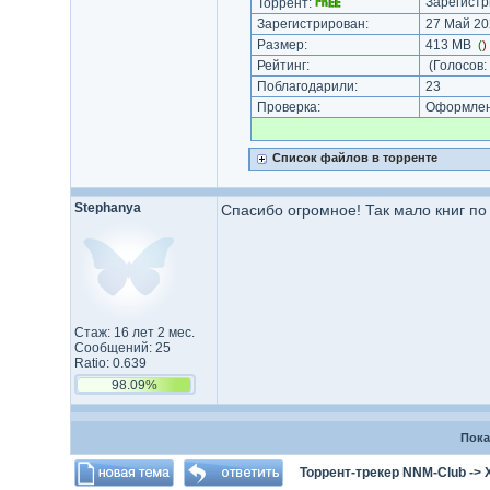
Зарегистр
Торрент:
Зарегистрирован:
27 Май 20
Размер:
413 MB
(
)
Рейтинг:
(Голосов:
Поблагодарили:
23
Проверка:
Оформлени
Список файлов в торренте
Stephanya
Спасибо огромное! Так мало книг по
Стаж: 16 лет 2 мес.
Сообщений: 25
Ratio: 0.639
98.09%
Пока
Торрент-трекер NNM-Club
->