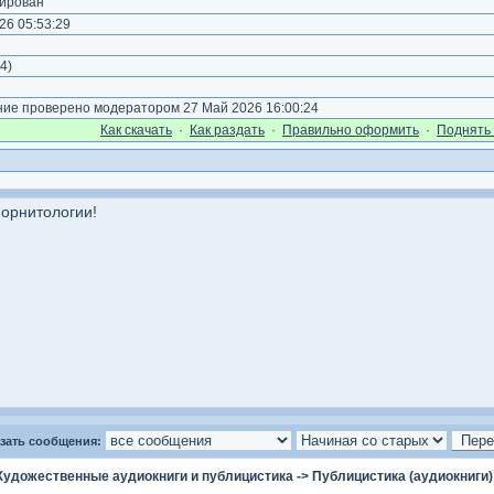
ирован
26 05:53:29
4
)
е проверено модератором 27 Май 2026 16:00:24
Как cкачать
·
Как раздать
·
Правильно оформить
·
Поднять 
 орнитологии!
зать сообщения:
Художественные аудиокниги и публицистика
->
Публицистика (аудиокниги)