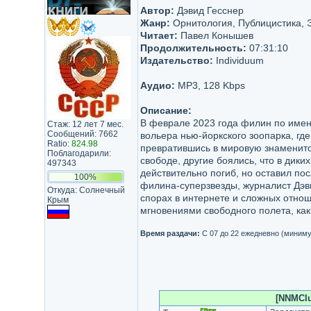
Автор:
Дэвид Гесснер
Жанр:
Орнитология, Публицистика, 
Читает:
Павел Конышев
Продолжительность:
07:31:10
Издательство:
Individuum
Аудио:
MP3, 128 Kbps
Описание:
В феврале 2023 года филин по имени
Стаж: 12 лет 7 мес.
Сообщений: 7662
вольера нью-йоркского зоопарка, гд
Ratio:
824.98
превратившись в мировую знаменитос
Поблагодарили:
свободе, другие боялись, что в дики
497343
действительно погиб, но оставил п
100%
филина-суперзвезды, журналист Дэви
Откуда: Солнечный
спорах в интернете и сложных отно
Крым
мгновениями свободного полета, как
Время раздачи:
С 07 до 22 ежедневно (миниму
[NNMClub