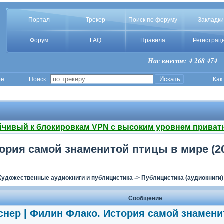
Портал
Трекер
Поиск по форуму
Закладки
Форум
FAQ
Правила
Регистрац
Нас вместе: 4 268 474
ое
Поиск :
Как
йчивый к блокировкам VPN с высоким уровнем приват
тория самой знаменитой птицы в мире (2
Художественные аудиокниги и публицистика
->
Публицистика (аудиокниги)
Сообщение
снер | Филин Флако. История самой знамени