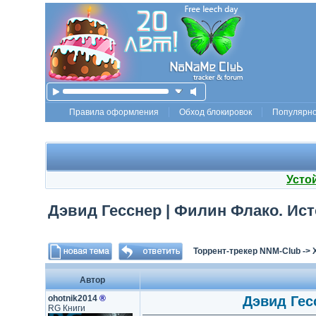
Правила оформления
Обход блокировок
Популярн
Усто
Дэвид Гесснер | Филин Флако. Ис
Торрент-трекер NNM-Club
->
Автор
ohotnik2014
®
Дэвид Гес
RG Книги