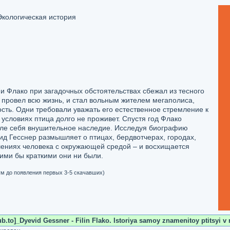
Экологическая история
 Флако при загадочных обстоятельствах сбежал из тесного
е провел всю жизнь, и стал вольным жителем мегаполиса,
ть. Одни требовали уважать его естественное стремление к
х условиях птица долго не проживет. Спустя год Флако
осле себя внушительное наследие. Исследуя биографию
д Гесснер размышляет о птицах, бердвотчерах, городах,
шениях человека с окружающей средой – и восхищается
ими бы краткими они ни были.
м до появления первых 3-5 скачавших)
.to]_Dyevid Gessner - Filin Flako. Istoriya samoy znamenitoy ptitsyi v 