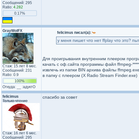
Сообщений: 295
Ratio:
4.282
0.17%
GrayWolFX
felicimus писал(а):
у меня пишет что нет ffplay что это? пыт
Для проигрывания внутренним плеером прог
качать с оф.сайта программы файл ffmpeg-*****
Стаж: 15 лет 8 мес.
извлечь из папки BIN архива файлы ffmpeg.exe; 
Сообщений: 231
Ratio: 0.9
в папку с плеером (X Radio Stream Finder.exe) 
100%
Откуда: __ :адуктО
felicimus
спасибо за совет
Только чтение
Стаж: 16 лет 6 мес.
Сообщений: 295