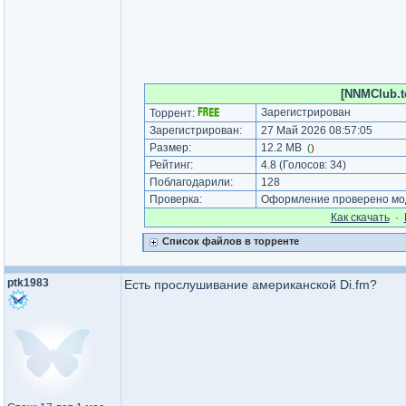
[NNMClub.to
Зарегистрирован
Торрент:
Зарегистрирован:
27 Май 2026 08:57:05
Размер:
12.2 MB
(
)
Рейтинг:
4.8
(Голосов:
34
)
Поблагодарили:
128
Проверка:
Оформление проверено мод
Как cкачать
·
Список файлов в торренте
ptk1983
Есть прослушивание американской Di.fm?