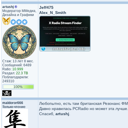
artushj
®
Jeff475
Модератор ММедиа,
Alex_N_Smith
Дизайна и Графики
Стаж: 13 лет 8 мес.
Сообщений: 6489
Ratio:
10.999
Раздал:
22.3 TB
Поблагодарили:
249310
100%
maldoror666
Любопытно, есть там британская Резонанс ФМ
Только чтение
Давно нравилась PCRadio но может эта лучше
Спасиб,
artushj
.