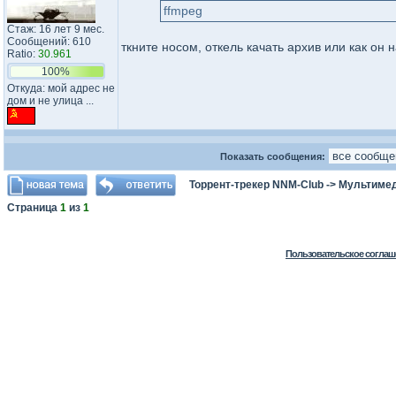
ffmpeg
Стаж: 16 лет 9 мес.
Сообщений: 610
ткните носом, откель качать архив или как он 
Ratio:
30.961
100%
Откуда: мой адрес не
дом и не улица ...
Показать сообщения:
Торрент-трекер NNM-Club
->
Мультимед
Страница
1
из
1
Пользовательское соглаш