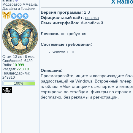
artushj
®
X Radio
Модератор ММедиа,
Дизайна и Графики
Версия программы:
2.3
Официальный сайт:
ссылка
Язык интерфейса:
Английский
Лечение:
не требуется
Системные требования:
Windows 7 - 11
Стаж: 13 лет 8 мес.
Сообщений: 6489
Ratio:
10.999
Раздал:
22.3 TB
Описание:
Поблагодарили:
Просматривайте, ищите и воспроизводите бол
249310
радиостанций на Windows. Встроенный плеер на
100%
плейлист «Мои станции» с экспортом и импор
сортировка по столбцам, фильтры по странам
бесплатно, без рекламы и регистрации.