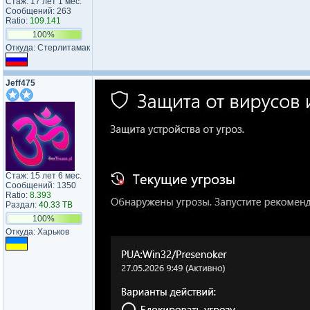
Стаж: 17 лет 1 мес.
Сообщений: 263
Ratio:
109.141
100%
Откуда: Стерлитамак
Jeff475
Стаж: 15 лет 6 мес.
Сообщений: 1350
Ratio:
8.393
Раздал:
40.33 TB
100%
Откуда: Харьков