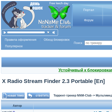
Портал
Форум
Правила оформления
Обход блокировок
Поиск :
Популярное
Устойчивый к блокировка
X Radio Stream Finder 2.3 Portable [En]
Торрент-трекер NNM-Club
->
Мультимед
Автор