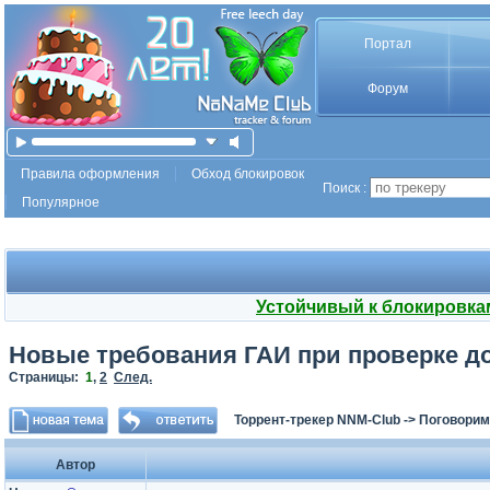
Портал
Форум
Правила оформления
Обход блокировок
Поиск :
Популярное
Устойчивый к блокировка
Новые требования ГАИ при проверке до
Страницы:
1
,
2
След.
Торрент-трекер NNM-Club
->
Поговорим
Автор