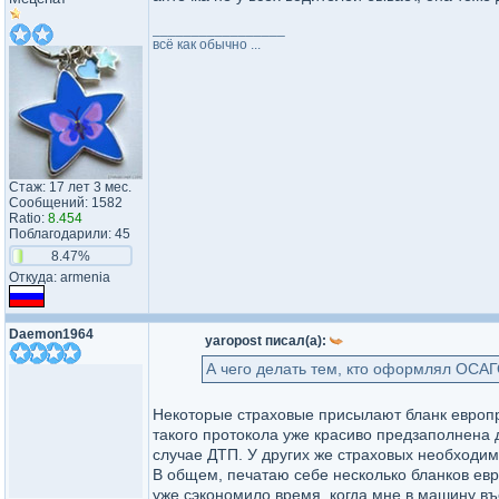
_________________
всё как обычно ...
Стаж: 17 лет 3 мес.
Сообщений: 1582
Ratio:
8.454
Поблагодарили: 45
8.47%
Откуда: armenia
Daemon1964
yaropost писал(а):
А чего делать тем, кто оформлял ОСАГ
Некоторые страховые присылают бланк европр
такого протокола уже красиво предзаполнена 
случае ДТП. У других же страховых необходимо
В общем, печатаю себе несколько бланков евр
уже сэкономило время, когда мне в машину въ