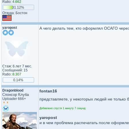
Ratio:
4.662
31.12%
Откуда: Бостон
yaropost
А чего делать тем, кто оформлял ОСАГО чере
Стаж: 6 лет 7 мес.
Сообщений: 15
Ratio:
8.307
0.14%
Dragonblood
fontan16
Спонсор Клуба
Uploader 666+
представляете, у некоторых людей не только 
Добавлено спустя 1 минуту 7 секунд:
yaropost
и в чем проблема распечатать после оформле