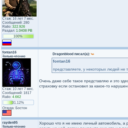
Стаж: 16 лет 7 мес.
Сообщений: 280
Ratio:
322.926
Раздал:
1.0408 PB
100%
fontan16
Dragonblood писал(а):
Только чтение
fontan16
представляете, у некоторых людей не 
Очень даже себе такое представляю и это зде
страховку если остановил за какое-то нарушен
Стаж: 10 лет 7 мес.
Сообщений: 1817
Ratio:
4.662
31.12%
Откуда: Бостон
rayden95
Хорошо что я не имею личный автомобиль, а р
Только чтение