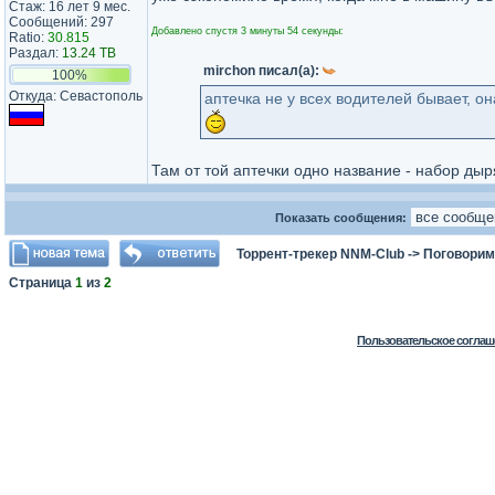
Стаж: 16 лет 9 мес.
Сообщений: 297
Добавлено спустя 3 минуты 54 секунды:
Ratio:
30.815
Раздал:
13.24 TB
mirchon писал(а):
100%
Откуда: Севастополь
аптечка не у всех водителей бывает, о
Там от той аптечки одно название - набор дыр
Показать сообщения:
Торрент-трекер NNM-Club
->
Поговорим
Страница
1
из
2
Пользовательское соглаш