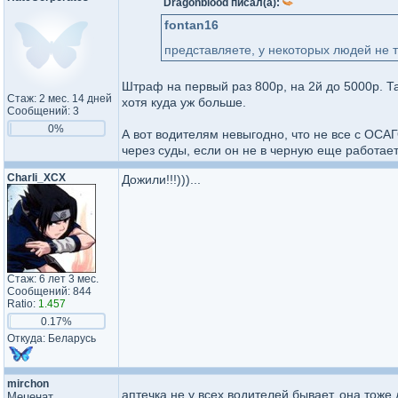
Dragonblood писал(а):
fontan16
представляете, у некоторых людей не 
Штраф на первый раз 800р, на 2й до 5000р. Т
Стаж: 2 мес. 14 дней
хотя куда уж больше.
Сообщений: 3
0%
А вот водителям невыгодно, что не все с ОСАГО
через суды, если он не в черную еще работает
Charli_XCX
Дожили!!!)))...
Стаж: 6 лет 3 мес.
Сообщений: 844
Ratio:
1.457
0.17%
Откуда: Беларусь
mirchon
аптечка не у всех водителей бывает, она тоже
Меценат