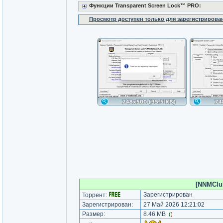
Функции Transparent Screen Lock™ PRO:
Просмотр доступен только для зарегистрирова
[NNMClub
Зарегистрирован
Торрент:
Зарегистрирован:
27 Май 2026 12:21:02
Размер:
8.46 MB
(
)