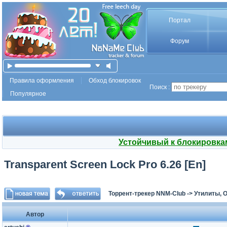
Портал
Форум
Правила оформления
Обход блокировок
Поиск :
Популярное
Устойчивый к блокировка
Transparent Screen Lock Pro 6.26 [En]
Торрент-трекер NNM-Club
->
Утилиты, 
Автор