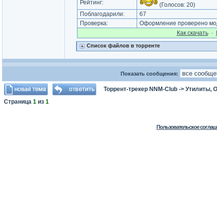
Рейтинг:
(Голосов:
20
)
Поблагодарили:
67
Проверка:
Оформление проверено мод
Как cкачать
·
Список файлов в торренте
Показать сообщения:
Торрент-трекер NNM-Club
->
Утилиты, 
Страница
1
из
1
Пользовательское соглаш