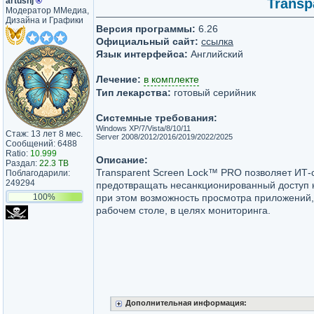
artushj
®
Transp
Модератор ММедиа,
Дизайна и Графики
Версия программы:
6.26
Официальный сайт:
ссылка
Язык интерфейса:
Английский
Лечение:
в комплекте
Тип лекарства:
готовый серийник
Системные требования:
Windows XP/7/Vista/8/10/11
Стаж: 13 лет 8 мес.
Server 2008/2012/2016/2019/2022/2025
Сообщений: 6488
Ratio:
10.999
Описание:
Раздал:
22.3 TB
Transparent Screen Lock™ PRO позволяет ИТ
Поблагодарили:
249294
предотвращать несанкционированный доступ к
100%
при этом возможность просмотра приложений
рабочем столе, в целях мониторинга.
Дополнительная информация: