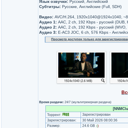
Язык озвучки:
Русский, Английский
Субтитры:
Русские, Английские (Full, SDH)
Видео:
AVC/H.264, 1920x1040@1924x1040, ~8
Аудио 1:
AАС, 2 ch, 192 Kbps - русский (DUB,
Аудио 2:
AАС, 2 ch, 192 Kbps - русский (MVO,
Аудио 3:
E-AC3 JOC, 6 ch, 576 Kbps - Английс
Просмотр доступен только для зарегистрирова
Вс
Время раздачи:
24/7 (мультитрекерная раздача)
[NNMClub
Зарегистрирован
Торрент:
Зарегистрирован:
30 Май 2026 08:00:36
Размер:
24.6 GB
(
)