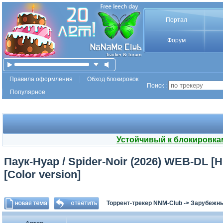
Портал
Форум
Правила оформления
Обход блокировок
Поиск :
Популярное
Устойчивый к блокировка
Паук-Нуар / Spider-Noir (2026) WEB-DL [H.
[Color version]
Торрент-трекер NNM-Club
->
Зарубежн