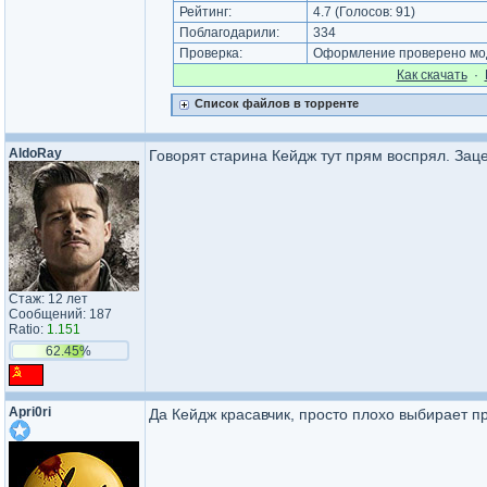
Рейтинг:
4.7
(Голосов:
91
)
Поблагодарили:
334
Проверка:
Оформление проверено мод
Как cкачать
·
Список файлов в торренте
AldoRay
Говорят старина Кейдж тут прям воспрял. Зац
Стаж: 12 лет
Сообщений: 187
Ratio:
1.151
62.45%
Apri0ri
Да Кейдж красавчик, просто плохо выбирает пр