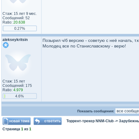
Стаж: 15 лет 9 мес.
Сообщений: 52
Ratio:
20.638
0.27%
alekseykritsin
Позырил ч/б версию - советую с неё начать, т.к
Молодец все по Станиславскому - верю!
Стаж: 15 лет
Сообщений: 175
Ratio:
4.979
4.6%
Показать сообщения:
Торрент-трекер NNM-Club
->
Зарубежн
Страница
1
из
1