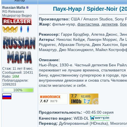
Автор
Russian Mafia
®
Паук-Нуар / Spider-Noir (2
RG Releasers
Модератор Видео
Производство:
США / Amazon Studios, Sony Pi
Жанр:
фильм-нуар,
фантастика
,
детектив
,
бое
Режиссер:
Гарри Брэдбир, Алетеа Джонс, Зин
Актеры:
Николас Кейдж, Ламорн Моррис, Ли 
Родригес, Абрахам Попула, Джек Хьюстон, Бре
Макартур, Джо Массинджилл, Майкл Костроф
Описание:
Нью-Йорк, 1930-е. Частный детектив Бен Райл
Стаж: 11 лет 8 мес.
переживает не лучшие времена, сталкивается
Сообщений: 10431
Бену, единственному супергерою в городе, пр
Ratio:
16M
внутренними демонами и снова стать Человек
Поблагодарили:
1099203
спасти мегаполис и себя.
100%
7.7
62,605
/10
Продолжительность:
~00:45:00 серия
Качество видео:
WEB-DL
Перевод:
Дублированный (HDrezka), Многого