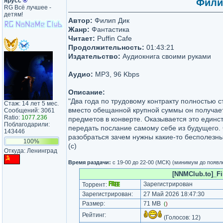
ярусс
®
Филип
RG Всё лучшее -
детям!
Автор:
Филип Дик
Жанр:
Фантастика
Читает:
Puffin Сafe
Продолжительность:
01:43:21
Издательство:
Аудиокнига своими руками
Аудио:
MP3, 96 Kbps
Описание:
"Два года по трудовому контракту полностью с
Стаж: 14 лет 5 мес.
вместо обещанной крупной суммы он получае
Сообщений: 3061
Ratio:
1077.236
предметов в конверте. Оказывается это единс
Поблагодарили:
передать послание самому себе из будущего.
143446
разобраться зачем нужны какие-то бесполезны
100%
(с)
Откуда: Ленинград
Время раздачи:
с 19-00 до 22-00 (МСК) (минимум до появл
[NNMClub.to]_Fil
Зарегистрирован
Торрент:
Зарегистрирован:
27 Май 2026 18:47:30
Размер:
71 MB
(
)
Рейтинг:
(Голосов:
12
)