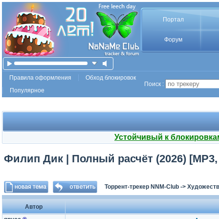
Портал
Форум
Правила оформления
Обход блокировок
Поиск :
Популярное
Устойчивый к блокировка
Филип Дик | Полный расчёт (2026) [MP3, 
Торрент-трекер NNM-Club
->
Художеств
Автор