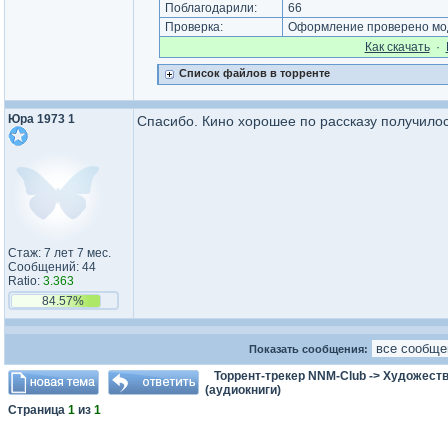
Поблагодарили:
66
Проверка:
Оформление проверено мод
Как cкачать
·
Список файлов в торренте
Юра 1973 1
Спасибо. Кино хорошее по рассказу получилос
Стаж: 7 лет 7 мес.
Сообщений: 44
Ratio:
3.363
84.57%
Показать сообщения:
Торрент-трекер NNM-Club
->
Художеств
(аудиокниги)
Страница
1
из
1