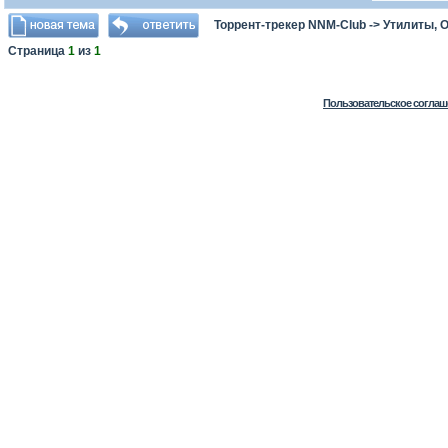
Торрент-трекер NNM-Club
->
Утилиты, 
Страница
1
из
1
Пользовательское соглаш