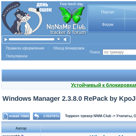
Портал
Форум
Правила оформления
Обход блокировок
Поиск :
Популярное
Устойчивый к блокировка
Windows Manager 2.3.8.0 RePack by KpoJI
Торрент-трекер NNM-Club
->
Утилиты, 
Автор