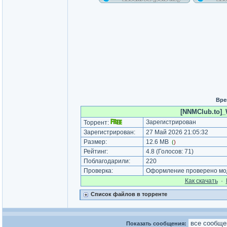
Вре
[NNMClub.to]_
Зарегистрирован
Торрент:
Зарегистрирован:
27 Май 2026 21:05:32
Размер:
12.6 MB
(
)
Рейтинг:
4.8
(Голосов:
71
)
Поблагодарили:
220
Проверка:
Оформление проверено мод
Как cкачать
·
Список файлов в торренте
Показать сообщения: