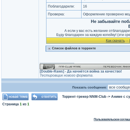
Поблагодарили:
16
Проверка:
Оформление проверено мод
Не забывайте поб
А если у вас есть желание отблагодар
Буду благодарен за каждую копейку! (эти ср
Как cкачать
·
Список файлов в торренте
_________________
[Double-Raws] - Да начнётся война за качество!
Тестировщик нового формата.
Показать сообщения:
Торрент-трекер NNM-Club
->
Аниме с с
Страница
1
из
1
Пользовательское соглаш