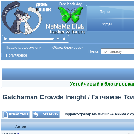
Портал
Форум
Правила оформления
Обход блокировок
Поиск :
Популярное
Устойчивый к блокировка
Gatchaman Crowds Insight / Гатчамэн Толп
Торрент-трекер NNM-Club
->
Аниме с с
Автор