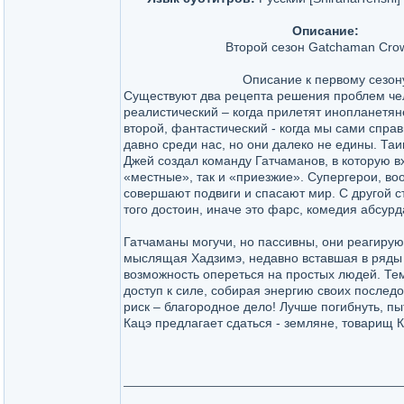
Описание:
Второй сезон Gatchaman Cro
Описание к первому сезон
Существуют два рецепта решения проблем че
реалистический – когда прилетят инопланетяне
второй, фантастический - когда мы сами спр
давно среди нас, но они далеко не едины. Та
Джей создал команду Гатчаманов, в которую в
«местные», так и «приезжие». Супергерои, во
совершают подвиги и спасают мир. С другой ст
того достоин, иначе это фарс, комедия абсурд
Гатчаманы могучи, но пассивны, они реагирую
мыслящая Хадзимэ, недавно вставшая в ряды г
возможность опереться на простых людей. Те
доступ к силе, собирая энергию своих послед
риск – благородное дело! Лучше погибнуть, пы
Кацэ предлагает сдаться - земляне, товарищ К