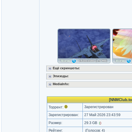
Ещё скриншоты:
Эпизоды:
MediaInfo:
[NNMClub.to
Зарегистрирован
Торрент:
Зарегистрирован:
27 Май 2026 23:43:59
Размер:
29.3 GB
(
)
Рейтинг:
(Голосов:
4
)