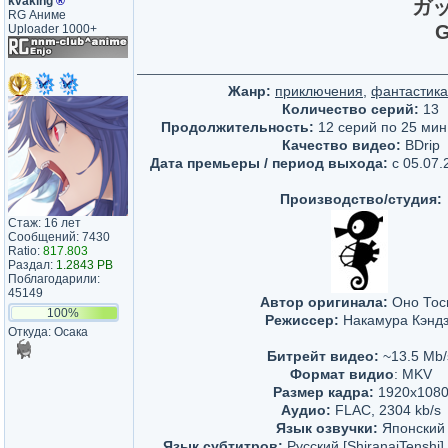
kvaking
®
ガ
RG Аниме
G
Uploader 1000+
Жанр:
приключения
,
фантастика
Количество серий:
13
Продолжительность:
12 серий по 25 мин,
Качество видео:
BDrip
Дата премьеры / период выхода:
c 05.07.
Производство/студия:
Стаж: 16 лет
Сообщений: 7430
Ratio:
817.803
Раздал:
1.2843 PB
Поблагодарили:
45149
Автор оригинала:
Оно Тос
100%
Режиссер:
Накамура Кэнд
Откуда: Осака
Битрейт видео:
~13.5 Mb/
Формат видио
: MKV
Размер кадра:
1920x108
Аудио:
FLAC, 2304 kb/s
Язык озвучки:
Японский
Язык субтитров:
Русский [ShiranaiTenshi] 