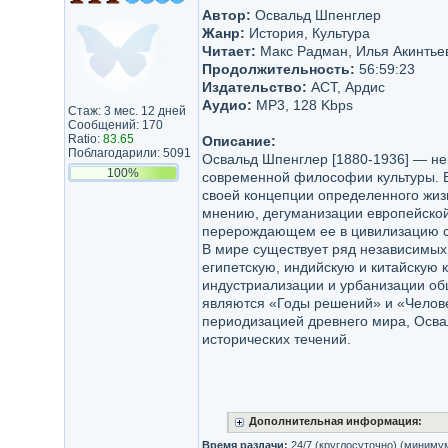
Автор:
Освальд Шпенглер
Жанр:
История, Культура
Читает:
Макс Радман, Илья Акинтье
Продолжительность:
56:59:23
Издательство:
АСТ, Ардис
Аудио:
MP3, 128 Kbps
Стаж: 3 мес. 12 дней
Сообщений: 170
Ratio:
83.65
Описание:
Поблагодарили: 5091
Освальд Шпенглер [1880-1936] — не
100%
современной философии культуры. В
своей концепции определенного жизн
мнению, дегуманизации европейской 
перерождающем ее в цивилизацию с 
В мире существует ряд независимых 
египетскую, индийскую и китайскую 
индустриализации и урбанизации о
являются «Годы решений» и «Челове
периодизацией древнего мира, Осва
исторических течений.
Дополнительная информация:
Время раздачи:
24/7 (круглосуточно) (миниму