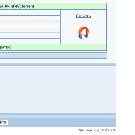
 Akint'ev].torrent
Скачать
ратио!
Часовой пояс: GMT + 3