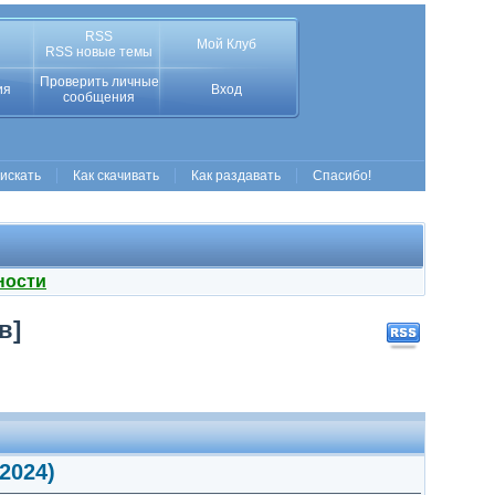
RSS
Мой Клуб
RSS новые темы
Проверить личные
ия
Вход
сообщения
 искать
Как скачивать
Как раздавать
Спасибо!
ности
в]
2024)