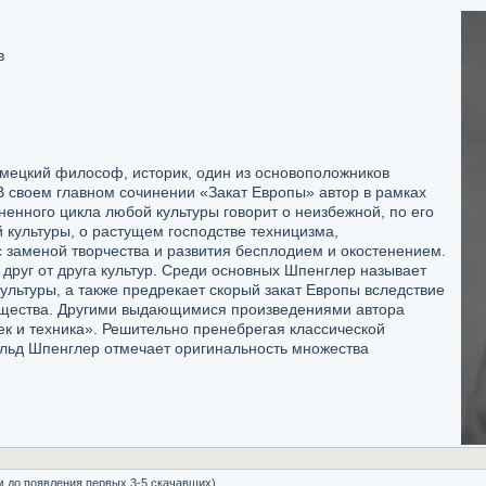
в
мецкий философ, историк, один из основоположников
 своем главном сочинении «Закат Европы» автор в рамках
енного цикла любой культуры говорит о неизбежной, по его
культуры, о растущем господстве техницизма,
заменой творчества и развития бесплодием и окостенением.
друг от друга культур. Среди основных Шпенглер называет
культуры, а также предрекает скорый закат Европы вследствие
бщества. Другими выдающимися произведениями автора
к и техника». Решительно пренебрегая классической
льд Шпенглер отмечает оригинальность множества
м до появления первых 3-5 скачавших)