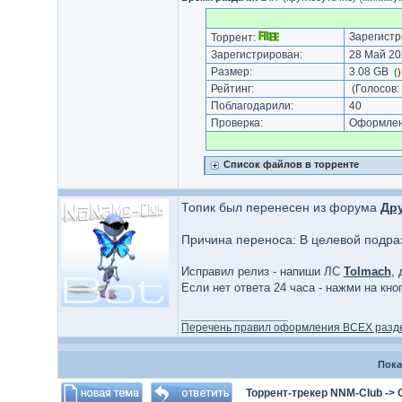
Зарегистр
Торрент:
Зарегистрирован:
28 Май 20
Размер:
3.08 GB
(
Рейтинг:
(Голосов:
Поблагодарили:
40
Проверка:
Оформлени
Список файлов в торренте
Топик был перенесен из форума
Дру
Причина переноса: В целевой подра
Исправил релиз - напиши ЛС
Tolmach
,
Если нет ответа 24 часа - нажми на кн
_________________
Перечень правил оформления ВСЕХ разд
Пока
Торрент-трекер NNM-Club
->