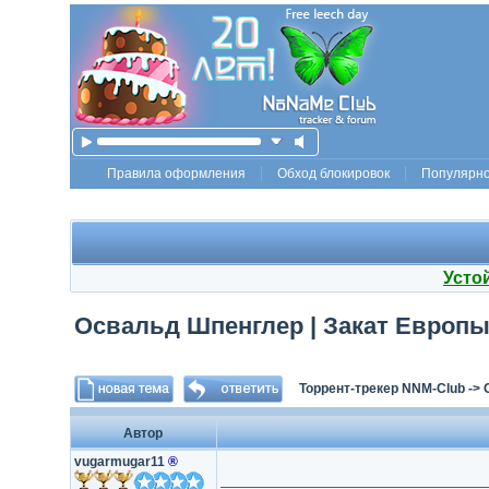
Правила оформления
Обход блокировок
Популярн
Усто
Освальд Шпенглер | Закат Европы 
Торрент-трекер NNM-Club
->
Автор
vugarmugar11
®