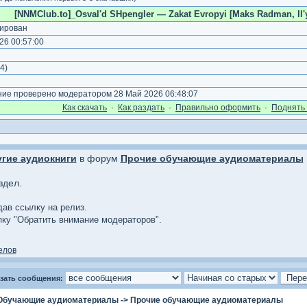
[NNMClub.to]_Osval'd SHpengler — Zakat Evropyi [Maks Radman, Il'ya
ирован
26 00:57:00
)
4
)
е проверено модератором 28 Май 2026 06:48:07
Как cкачать
·
Как раздать
·
Правильно оформить
·
Поднять 
гие аудиокниги
в форум
Прочие обучающие аудиоматериалы
здел.
 дав ссылку на релиз.
опку "Обратить внимание модераторов".
елов
зать сообщения:
Обучающие аудиоматериалы
->
Прочие обучающие аудиоматериалы