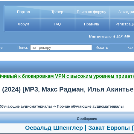
Портал
Трекер
Поиск по форуму
Закладки
Форум
FAQ
Правила
Регистрац
Нас вместе: 4 268 449
ое
Поиск :
Как
йчивый к блокировкам VPN с высоким уровнем приват
(2024) [MP3, Макс Радман, Илья Акинтье
Обучающие аудиоматериалы
->
Прочие обучающие аудиоматериалы
Сообщение
Освальд Шпенглер | Закат Европы (