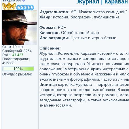
sinoptik500
®
Журнал | Караван 
Издательство:
АО "Издательство семь дней"
Жанр:
история, биографии, публицистика
Формат:
PDF
Качество:
Обработанный скан
Иллюстрации:
Цветные и черно-белые
Стаж: 10 лет
Описание:
Сообщений: 8264
Журнал «Коллекция. Караван историй» стал х
Ratio:
47.427
издательском рынке и сегодня является лидер
Поблагодарили:
496888
ежемесячных журналов. Уникальность издания
содержании: материалы о ярких интересных л
100%
очень глубоком и объемном изложении и илл
Откуда: с рыбалки
эксклюзивными фотографиями, часто из личны
Визитная карточка журнала – портреты знаме
современников в неожиданных образах. В каж
историй, которые потрясли мир: романы, мега
загадочные катастрофы, а также эксклюзивны
знаменитостями.