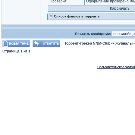
Проверка:
Оформление проверено мод
Как cкачать
·
Список файлов в торренте
Показать сообщения:
Торрент-трекер NNM-Club
->
Журналы
Страница
1
из
1
Пользовательское соглаш