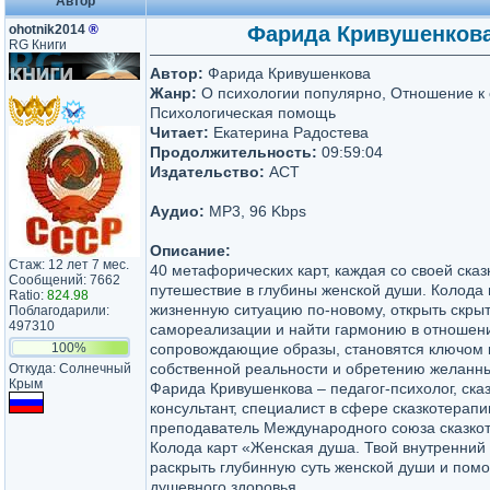
Автор
ohotnik2014
®
Фарида Кривушенкова 
RG Книги
Автор:
Фарида Кривушенкова
Жанр:
О психологии популярно, Отношение к 
Психологическая помощь
Читает:
Екатерина Радостева
Продолжительность:
09:59:04
Издательство:
АСТ
Аудио:
MP3, 96 Kbps
Описание:
Стаж: 12 лет 7 мес.
40 метафорических карт, каждая со своей сказк
Сообщений: 7662
путешествие в глубины женской души. Колода 
Ratio:
824.98
жизненную ситуацию по-новому, открыть скры
Поблагодарили:
497310
самореализации и найти гармонию в отношени
100%
сопровождающие образы, становятся ключом 
собственной реальности и обретению желанны
Откуда: Солнечный
Крым
Фарида Кривушенкова – педагог-психолог, ска
консультант, специалист в сфере сказкотерапи
преподаватель Международного союза сказкот
Колода карт «Женская душа. Твой внутренний
раскрыть глубинную суть женской души и помо
душевного здоровья.