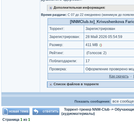
Дополнительная информация:
Время раздачи:
С 07 до 22 ежедневно (минимум до появле
[NNMClub.to]_Krivushenkova Farida
Торрент:
Зарегистрирован
Зарегистрирован:
28 Май 2026 05:54:59
Размер:
411 MB
(
)
Рейтинг:
(Голосов:
2
)
Поблагодарили:
17
Проверка:
Оформление проверено мод
Как cкачать
·
Список файлов в торренте
Показать сообщения:
Торрент-трекер NNM-Club
->
Обучающи
(аудиоматериалы)
Страница
1
из
1