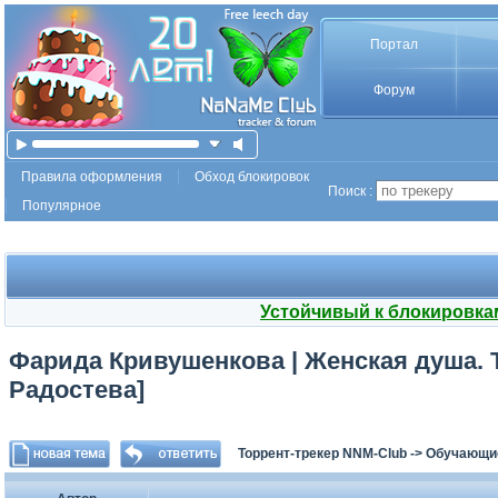
Портал
Форум
Правила оформления
Обход блокировок
Поиск :
Популярное
Устойчивый к блокировка
Фарида Кривушенкова | Женская душа. Т
Радостева]
Торрент-трекер NNM-Club
->
Обучающи