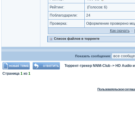
Рейтинг:
(Голосов:
6
)
Поблагодарили:
24
Проверка:
Оформление проверено мод
Как cкачать
·
Список файлов в торренте
Показать сообщения:
Торрент-трекер NNM-Club
->
HD Audio 
Страница
1
из
1
Пользовательское соглаш