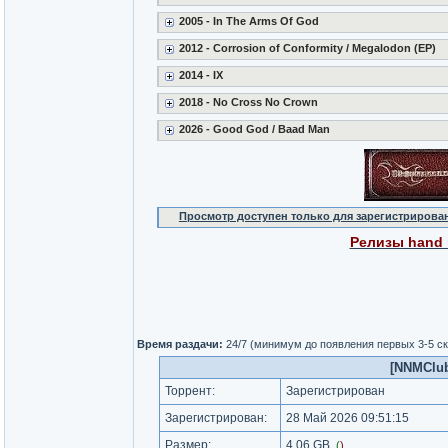
2005 - In The Arms Of God
2012 - Corrosion of Conformity / Megalodon (EP)
2014 - IX
2018 - No Cross No Crown
2026 - Good God / Baad Man
Просмотр доступен только для зарегистрирова
Релизы hand m
Время раздачи:
24/7 (минимум до появления первых 3-5 с
[NNMClub.
Торрент:
Зарегистрирован
Зарегистрирован:
28 Май 2026 09:51:15
Размер:
4.06 GB
(
)