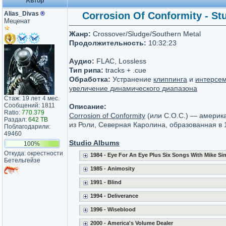
Автор
Alias_Divas
®
Corrosion Of Conformity - Stu
Меценат
Жанр:
Crossover/Sludge/Southern Metal
Продолжительность:
10:32:23
Аудио:
FLAC, Lossless
Тип рипа:
tracks + .cue
Обработка:
Устранение
клиппинга
и
интерсе
увеличение динамического диапазона
Стаж: 19 лет 4 мес.
Сообщений: 1811
Описание:
Ratio:
770.379
Corrosion of Conformity
(или C.O.C.) — америк
Раздал:
642 TB
из Роли, Северная Каролина, образованная в 1
Поблагодарили:
49460
Studio Albums
100%
Откуда: окрестности
1984 - Eye For An Eye Plus Six Songs With Mike Si
Бетельгейзе
1985 - Animosity
1991 - Blind
1994 - Deliverance
1996 - Wiseblood
2000 - America's Volume Dealer