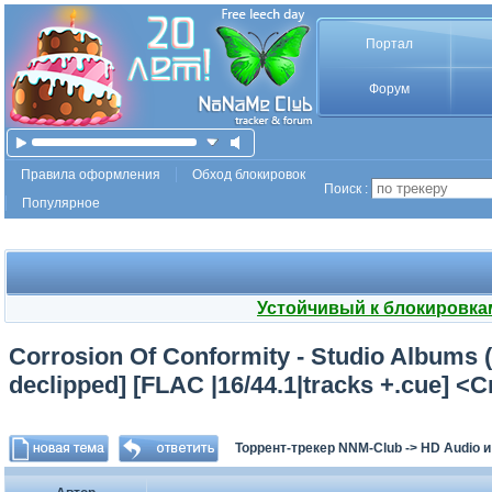
Портал
Форум
Правила оформления
Обход блокировок
Поиск :
Популярное
Устойчивый к блокировка
Corrosion Of Conformity - Studio Albums (
declipped] [FLAC |16/44.1|tracks +.cue] <
Торрент-трекер NNM-Club
->
HD Audio 