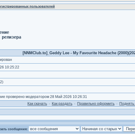
регистрированных пользователей
ение 
 релизера
[NNMClub.to]_Geddy Lee - My Favourite Headache (2000)(202
ирован
26 10:25:22
2
)
е проверено модератором 28 Май 2026 10:26:31
Как cкачать
·
Как раздать
·
Правильно оформить
·
Поднять 
зать сообщения: