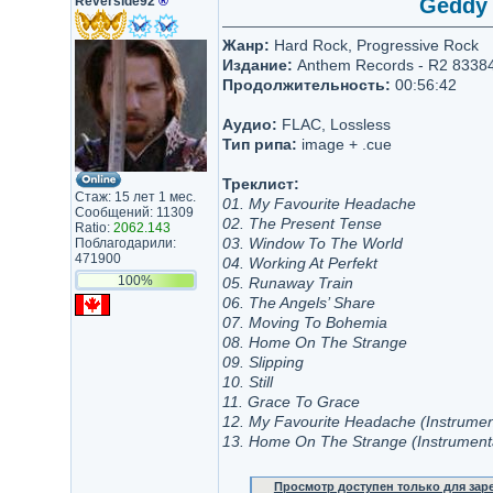
Reverside92
®
Geddy 
Жанр:
Hard Rock, Progressive Rock
Издание:
Anthem Records - R2 8338
Продолжительность:
00:56:42
Аудио:
FLAC, Lossless
Тип рипа:
image + .cue
Треклист:
Стаж: 15 лет 1 мес.
01. My Favourite Headache
Сообщений: 11309
02. The Present Tense
Ratio:
2062.143
03. Window To The World
Поблагодарили:
471900
04. Working At Perfekt
100%
05. Runaway Train
06. The Angels’ Share
07. Moving To Bohemia
08. Home On The Strange
09. Slipping
10. Still
11. Grace To Grace
12. My Favourite Headache (Instrumen
13. Home On The Strange (Instrument
Просмотр доступен только для за