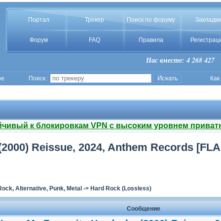
Портал
Трекер
Поиск по форуму
Закладки
Форум
FAQ
Правила
Регистрац
Нас вместе: 4 268 427
ое
Поиск :
Как
йчивый к блокировкам VPN с высоким уровнем приват
(2000) Reissue, 2024, Anthem Records [FLA
Rock, Alternative, Punk, Metal
->
Hard Rock (Lossless)
Сообщение