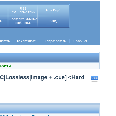
RSS
Мой Клуб
RSS новые темы
Проверить личные
ия
Вход
сообщения
 искать
Как скачивать
Как раздавать
Спасибо!
ности
C|Lossless|image + .cue] <Hard