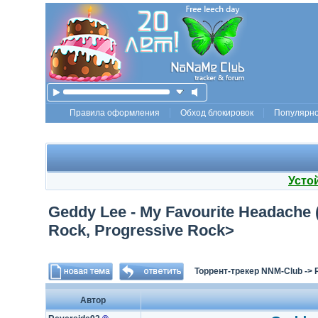
Правила оформления
Обход блокировок
Популярн
Усто
Geddy Lee - My Favourite Headache 
Rock, Progressive Rock>
Торрент-трекер NNM-Club
->
Автор