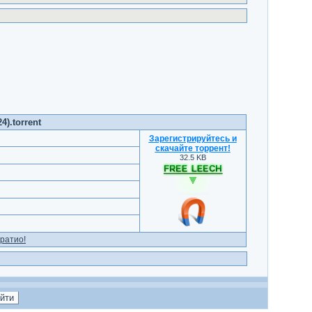
4).torrent
Зарегистрируйтесь и
скачайте торрент
!
32.5 KB
ратио!