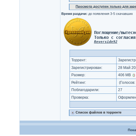
Просмотр доступен только для за
Время раздачи:
до появления 3-5 скачавших
Поглощение/вытесн
Только с согласия
Reverside92
Торрент:
Зарегистр
Зарегистрирован:
28 Май 20
Размер:
406 MB
(
)
Рейтинг:
(Голосов:
Поблагодарили:
27
Проверка:
Оформлени
Список файлов в торренте
Пока