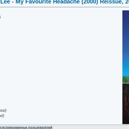
Lee - My Favourite Headache (2000) Reissue, 
4
tal)
al)
регистрированных пользователей