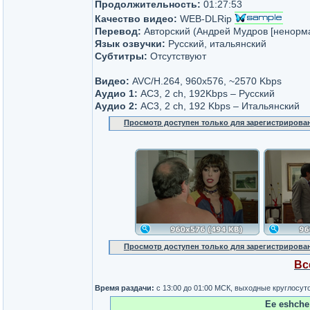
Продолжительность:
01:27:53
Качество видео:
WEB-DLRip
Перевод:
Авторский (Андрей Мудров [ненорма
Язык озвучки:
Русский, итальянский
Субтитры:
Отсутствуют
Видео:
AVC/H.264, 960x576, ~2570 Kbps
Аудио 1:
AC3, 2 ch, 192Kbps – Русский
Аудио 2:
AC3, 2 ch, 192 Kbps – Итальянский
Просмотр доступен только для зарегистрирова
Просмотр доступен только для зарегистрирова
Вс
Время раздачи:
с 13:00 до 01:00 МСК, выходные круглосут
Ee eshche 