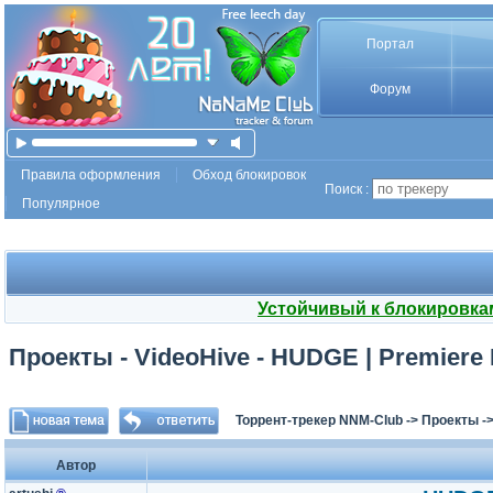
Портал
Форум
Правила оформления
Обход блокировок
Поиск :
Популярное
Устойчивый к блокировка
Проекты - VideoHive - HUDGE | Premiere 
Торрент-трекер NNM-Club
->
Проекты
-
Автор