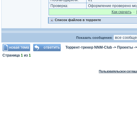
Поблагодарили:
61
Проверка:
Оформление проверено мод
Как cкачать
·
Список файлов в торренте
Показать сообщения:
Торрент-трекер NNM-Club
->
Проекты
-
Страница
1
из
1
Пользовательское соглаш