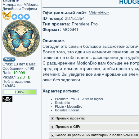
artushj
®
HUDGE 
Модератор ММедиа,
Дизайна и Графики
Официальный сайт:
VideoHive
ID-номер:
28751354
Тип проекта:
Premiere Pro
Формат:
MOGRT
Описание:
Сегодня это самый большой высокотехнологич
Более того, это один из немногих пакетов на 
включает в себя панель расширения для удоб
С расширением MotionBro вам больше не пот
Стаж: 13 лет 8 мес.
предварительная отрисовка, чтобы просто ув
Сообщений: 6490
Ratio:
10.999
элемент. Вы увидите все анимированные элем
Раздал:
22.3 TB
окне без задержки.
Поблагодарили:
249484
Характеристики:
100%
Premiere Pro CC 20xx or higher
Resizable
Plugin - MotionBro
Includes tutorial
Превью проекта:
Превью в GIF:
Более 38 различных категорий с более чем 1000