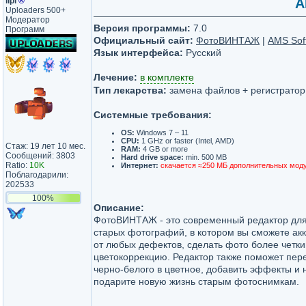
lipi
®
A
Uploaders 500+
Модератор
Версия программы:
7.0
Программ
Официальный сайт:
ФотоВИНТАЖ
|
AMS Sof
Язык интерфейса:
Русский
Лечение:
в комплекте
Тип лекарства:
замена файлов + регистратор
Системные требования:
OS:
Windows 7 – 11
CPU:
1 GHz or faster (Intel, AMD)
Стаж: 19 лет 10 мес.
RAM:
4 GB or more
Сообщений: 3803
Hard drive space:
min. 500 MB
Ratio:
10K
Интернет:
скачается ≈250 МБ дополнительных мод
Поблагодарили:
202533
100%
Описание:
ФотоВИНТАЖ - это современный редактор для
старых фотографий, в котором вы сможете акк
от любых дефектов, сделать фото более четк
цветокоррекцию. Редактор также поможет пер
черно-белого в цветное, добавить эффекты и 
подарите новую жизнь старым фотоснимкам.