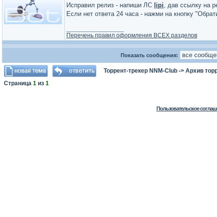
Исправил релиз - напиши ЛС
lipi
, дав ссылку на р
Если нет ответа 24 часа - нажми на кнопку "Обра
_________________
Перечень правил оформления ВСЕХ разделов
Показать сообщения:
Торрент-трекер NNM-Club
->
Архив тор
Страница
1
из
1
Пользовательское соглаш