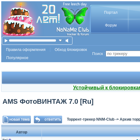
Портал
Форум
Правила оформления
Обход блокировок
Поиск :
Популярное
Устойчивый к блокировка
AMS ФотоВИНТАЖ 7.0 [Ru]
Торрент-трекер NNM-Club
->
Архив тор
Автор