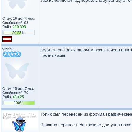
Уже исполнился год нормальному репаку от
e
Стаж: 16 лет 4 мес.
Сообщений: 63
Ratio:
220.398
56.53%
vinniti
редкостное г как и впрочем весь отечественны
против лады
Стаж: 15 лет 7 мес.
Сообщений: 70
Ratio:
43.425
100%
Топик был перенесен из форума
Графически
Причина переноса: На трекере доступна нова