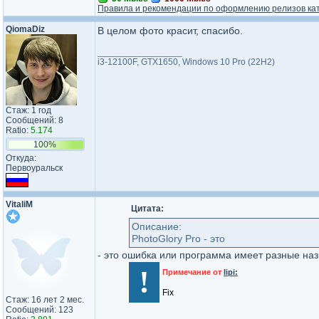
Правила и рекомендации по оформлению релизов ка
QiomaDiz
В целом фото красит, спасибо.
_________________
i3-12100F, GTX1650, Windows 10 Pro (22H2)
Стаж: 1 год
Сообщений: 8
Ratio:
5.174
100%
Откуда:
Первоуральск
VitaliM
Цитата:
Описание:
PhotoGlory Pro - это
- это ошибка или программа имеет разные на
!
Примечание от
lipi:
Fix
Стаж: 16 лет 2 мес.
Сообщений: 123