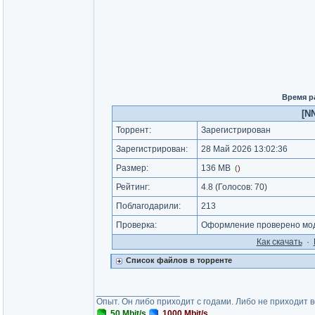
Время р
[N
Торрент:
Зарегистрирован
Зарегистрирован:
28 Май 2026 13:02:36
Размер:
136 MB
(
)
Рейтинг:
4.8
(Голосов:
70
)
Поблагодарили:
213
Проверка:
Оформление проверено мод
Как cкачать
·
Список файлов в торренте
_________________
Опыт. Он либо приходит с годами. Либо не приходит 
50 Mbit/s
1000 Mbit/s