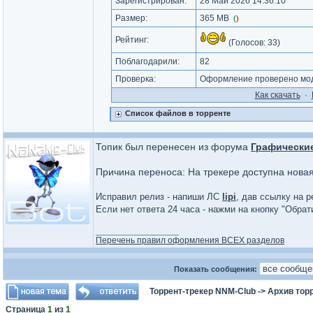
Зарегистрирован:
28 Май 2026 14:36:10
Размер:
365 MB
(
)
Рейтинг:
(Голосов:
33
)
Поблагодарили:
82
Проверка:
Оформление проверено мод
Как cкачать
·
Список файлов в торренте
Топик был перенесен из форума
Графически
Причина переноса: На трекере доступна нова
Исправил релиз - напиши ЛС
lipi
, дав ссылку на р
Если нет ответа 24 часа - нажми на кнопку "Обра
_________________
Перечень правил оформления ВСЕХ разделов
Показать сообщения:
Торрент-трекер NNM-Club
->
Архив тор
Страница
1
из
1