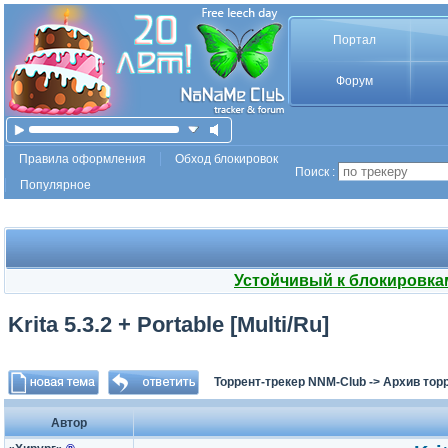
Портал
Форум
Правила оформления
Обход блокировок
Поиск :
Популярное
Устойчивый к блокировка
Krita 5.3.2 + Portable [Multi/Ru]
Торрент-трекер NNM-Club
->
Архив тор
Автор