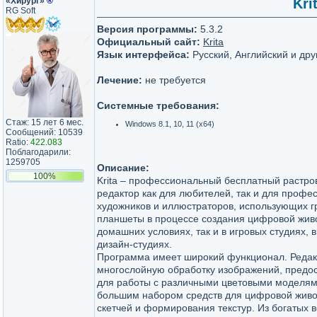
«Хирург»
®
Kri
RG Soft
Версия программы:
5.3.2
Официальный сайт:
Krita
Язык интерфейса:
Русский, Английский и дру
Лечение:
не требуется
Системные требования:
Стаж: 15 лет 6 мес.
Windows 8.1, 10, 11 (x64)
Сообщений: 10539
Ratio:
422.083
Поблагодарили:
1259705
Описание:
100%
Krita – профессиональный бесплатный растро
редактор как для любителей, так и для проф
художников и иллюстраторов, использующих 
планшеты в процессе создания цифровой живо
домашних условиях, так и в игровых студиях, 
дизайн-студиях.
Программа имеет широкий функционал. Редак
многослойную обработку изображений, предос
для работы с различными цветовыми моделям
большим набором средств для цифровой живо
скетчей и формирования текстур. Из богатых в