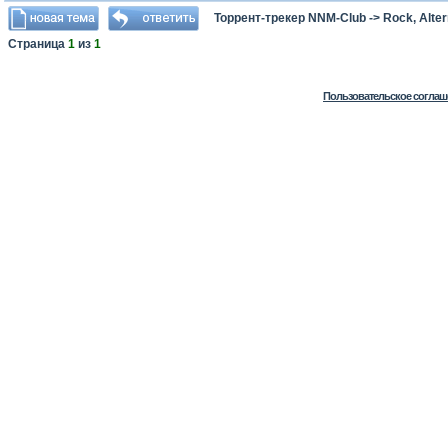
Торрент-трекер NNM-Club
->
Rock, Alter
Страница
1
из
1
Пользовательское соглаш