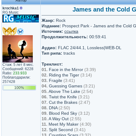
Автор
krochka1
®
James and the Cold Gu
RG Music
Жанр:
Rock
Издание:
Prospect Park - James and the Cold 
Источник:
ссылка
Продолжительность:
00:59:41
Аудио:
FLAC 24/44.1, Lossless|WEB-DL
Тип рипа:
tracks
Треклист:
Стаж: 5 лет 8 мес.
Сообщений: 6228
01.
Face in the Mirror
(3:39)
Ratio:
233.933
02.
Riding the Tiger
(3:14)
Поблагодарили:
03.
Fragile
(3:41)
257428
04.
Guessing Games
(3:21)
100%
05.
Above The Lake
(2:54)
06.
Twist the Knife
(3:21)
07.
Cut the Brakes
(2:47)
08.
DNA
(2:50)
09.
Blood Red Sky
(3:12)
10.
A Way Out
(2:55)
11.
Meet My Maker
(4:30)
12.
Split Second
(3:41)
13.
Counting Scars
(3:32)