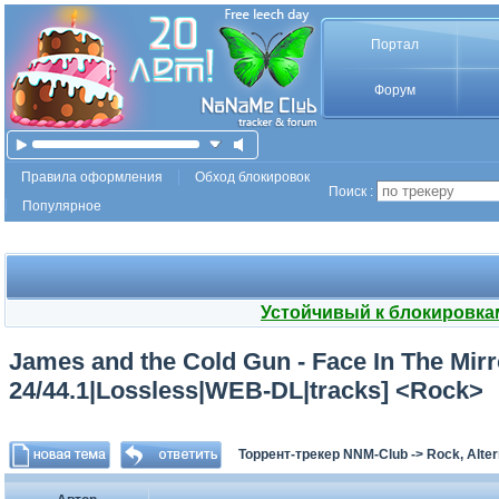
Портал
Форум
Правила оформления
Обход блокировок
Поиск :
Популярное
Устойчивый к блокировка
James and the Cold Gun - Face In The Mirr
24/44.1|Lossless|WEB-DL|tracks] <Rock>
Торрент-трекер NNM-Club
->
Rock, Alter