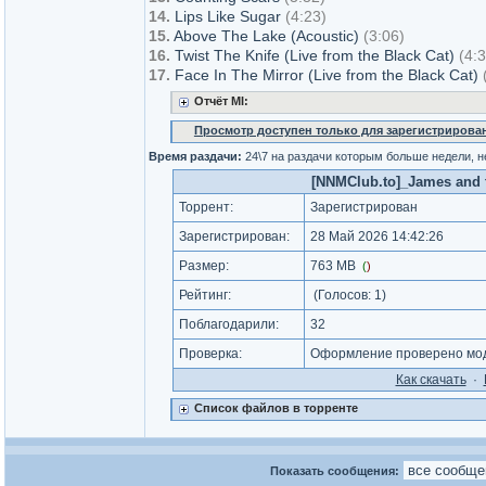
14.
Lips Like Sugar
(4:23)
15.
Above The Lake (Acoustic)
(3:06)
16.
Twist The Knife (Live from the Black Cat)
(4:
17.
Face In The Mirror (Live from the Black Cat)
Отчёт MI:
Просмотр доступен только для зарегистрирова
Время раздачи:
24\7 на раздачи которым больше недели, 
[NNMClub.to]_James and th
Торрент:
Зарегистрирован
Зарегистрирован:
28 Май 2026 14:42:26
Размер:
763 MB
(
)
Рейтинг:
(Голосов:
1
)
Поблагодарили:
32
Проверка:
Оформление проверено мод
Как cкачать
·
Список файлов в торренте
Показать сообщения: