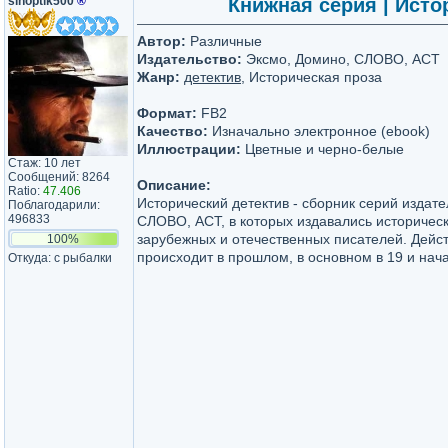
sinoptik500
®
Книжная серия | Истор
Автор:
Различные
Издательство:
Эксмо, Домино, СЛОВО, АСТ
Жанр:
детектив
, Историческая проза
Формат:
FB2
Качество:
Изначально электронное (ebook)
Иллюстрации:
Цветные и черно-белые
Стаж: 10 лет
Сообщений: 8264
Описание:
Ratio:
47.406
Исторический детектив - сборник серий издате
Поблагодарили:
496833
СЛОВО, АСТ, в которых издавались историчес
зарубежных и отечественных писателей. Дейс
100%
происходит в прошлом, в основном в 19 и нача
Откуда: с рыбалки