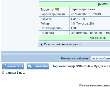
[NNMClu
Зарегистрирован
Торрент:
Зарегистрирован:
28 Май 2026 15:20:49
Размер:
1.35 GB
(
)
Рейтинг:
4.8
(Голосов:
28
)
Поблагодарили:
120
Проверка:
Оформление проверено мод
Как cкачать
·
Список файлов в торренте
Показать сообщения:
Торрент-трекер NNM-Club
->
Художеств
Страница
1
из
1
Пользовательское соглаш