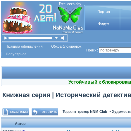
Портал
Форум
Правила оформления
Обход блокировок
Поиск :
Популярное
Устойчивый к блокировка
Книжная серия | Исторический детектив [
Торрент-трекер NNM-Club
->
Художеств
Автор