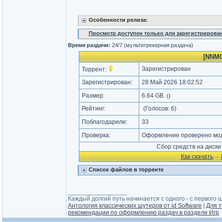
Особенности релиза:
Просмотр доступен только для зарегистрирова
Время раздачи:
24/7 (мультитрекерная раздача)
[NNMC
Зарегистрирован
Торрент:
Зарегистрирован:
28 Май 2026 18:02:52
Размер:
6.64 GB
(
)
Рейтинг:
(Голосов:
6
)
Поблагодарили:
33
Проверка:
Оформление проверено мод
Сбор средств на диск
Как cкачать
·
Список файлов в торренте
_________________
Каждый долгий путь начинается с одного - с первого ша
Антология классических шутеров от id Software
|
Для т
рекомендации по оформлению раздач в разделе Игр