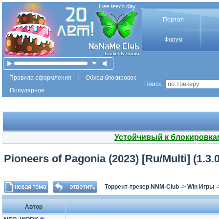
Портал
Форум
Правила оформления
Обход блокировок
Поиск :
Популярное
Устойчивый к блокировка
Pioneers of Pagonia (2023) [Ru/Multi] (1.3
Торрент-трекер NNM-Club
->
Win Игры
-
Автор