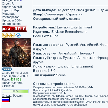
NEO_WORK
®
Строгий,
справедливый,
Дата выхода:
13 декабря 2023 (релиз 11 дек
Куратор Игр
Меценат,
Жанр:
Симуляторы, Стратегии
Реставратор,
Официальный сайт:
ссылка
Uploader 500+
RG Releasers
Разработчик:
Envision Entertainment
Издатель:
Envision Entertainment
Релиз от:
Rune
Язык интерфейса:
Русский, Английский, Фра
и другие
Язык озвучки:
Английский, Немецкий
Язык субтитров:
Русский, Английский, Франц
другие
Локализация:
Envision Entertainment
Версия:
1.3.0
Стаж: 19 лет 3 мес.
Тип издания:
Scene
Сообщений: 20097
Ratio:
437.821
Поблагодарили:
Системные требования:
2198458
Операционная система: Windows 10 1909+ (
х64
)
Процессор: Intel, AMD, Quad Core
100%
Оперативная память: 8 ГБ
Откуда: Россия
Видеоадаптер: NVIDIA GeForce GTX 1050 Mobile, AMD Radeon
Свободного места на жестком диске: 10 ГБ
Дополнительно: Встроенная графика Intel (UHD, Iris Xe) не п
могут вызывать проблемы из-за драйверов