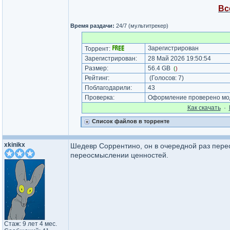
Вс
Время раздачи:
24/7 (мультитрекер)
Зарегистрирован
Торрент:
Зарегистрирован:
28 Май 2026 19:50:54
Размер:
56.4 GB
(
)
Рейтинг:
(Голосов:
7
)
Поблагодарили:
43
Проверка:
Оформление проверено мод
Как cкачать
·
Список файлов в торренте
xkinikx
Шедевр Соррентино, он в очередной раз пере
переосмыслении ценностей.
Стаж: 9 лет 4 мес.