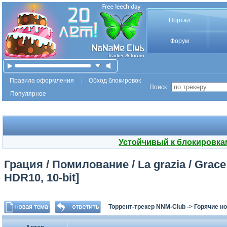
Портал
Форум
Правила оформления
Обход блокировок
Поиск :
Популярное
Устойчивый к блокировка
Грация / Помилование / La grazia / Grac
HDR10, 10-bit]
Торрент-трекер NNM-Club
->
Горячие н