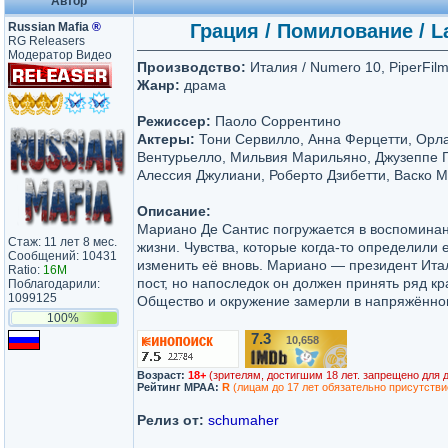
Автор
Russian Mafia
®
Грация / Помилование / La
RG Releasers
Модератор Видео
Производство:
Италия / Numero 10, PiperFilm
Жанр:
драма
Режиссер:
Паоло Соррентино
Актеры:
Тони Сервилло, Анна Ферцетти, Орл
Вентурьелло, Мильвия Марильяно, Джузеппе Г
Алессия Джулиани, Роберто Дзибетти, Васко 
Описание:
Мариано Де Сантис погружается в воспоминан
Стаж: 11 лет 8 мес.
жизни. Чувства, которые когда-то определили е
Сообщений: 10431
изменить её вновь. Мариано — президент Итал
Ratio:
16M
пост, но напоследок он должен принять ряд к
Поблагодарили:
1099125
Общество и окружение замерли в напряжённо
100%
7.3
10,658
/10
Возраст:
18+
(зрителям, достигшим 18 лет. запрещено для 
Рейтинг MPAA:
R
(лицам до 17 лет обязательно присутстви
Релиз от:
schumaher