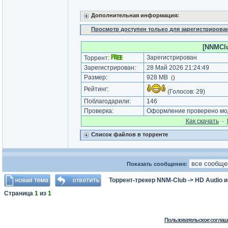
Дополнительная информация:
Просмотр доступен только для зарегистрирова
[NNMClub
Зарегистрирован
Торрент:
Зарегистрирован:
28 Май 2026 21:24:49
Размер:
928 MB
(
)
Рейтинг:
(Голосов:
29
)
Поблагодарили:
146
Проверка:
Оформление проверено мод
Как cкачать
·
Список файлов в торренте
Показать сообщения:
Торрент-трекер NNM-Club
->
HD Audio 
Страница
1
из
1
Пользовательское соглаш