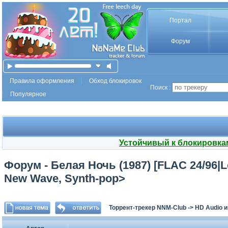
Портал
Форум
Правила оформления
Обход блокировок
Поиск :
Популярное
Устойчивый к блокировка
Форум - Белая Ночь (1987) [FLAC 24/96|Los
New Wave, Synth-pop>
Торрент-трекер NNM-Club
->
HD Audio 