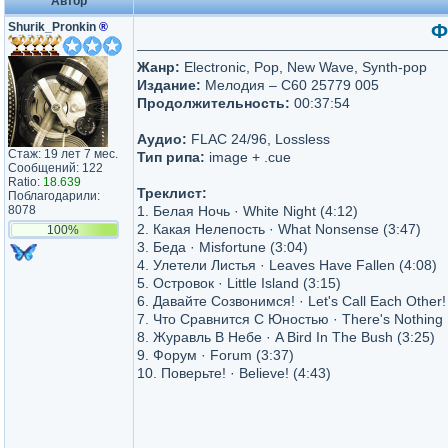
Автор
Shurik_Pronkin
®
Ф
Жанр:
Electronic, Pop, New Wave, Synth-pop
Издание:
Мелодия – C60 25779 005
Продолжительность:
00:37:54
Аудио:
FLAC 24/96, Lossless
Стаж: 19 лет 7 мес.
Тип рипа:
image + .cue
Сообщений: 122
Ratio:
18.639
Треклист:
Поблагодарили:
8078
1. Белая Ночь · White Night (4:12)
2. Какая Нелепость · What Nonsense (3:47)
100%
3. Беда · Misfortune (3:04)
4. Улетели Листья · Leaves Have Fallen (4:08)
5. Островок · Little Island (3:15)
6. Давайте Созвонимся! · Let's Call Each Other!
7. Что Сравнится С Юностью · There's Nothing L
8. Журавль В Небе · A Bird In The Bush (3:25)
9. Форум · Forum (3:37)
10. Поверьте! · Believe! (4:43)