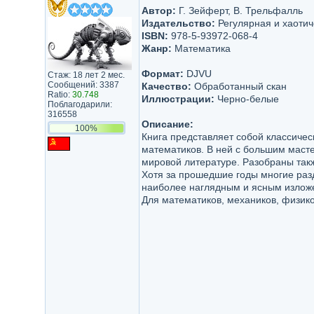
Автор:
Г. Зейферт, В. Трельфалль
Издательство:
Регулярная и хаотич
ISBN:
978-5-93972-068-4
Жанр:
Математика
Формат:
DJVU
Стаж: 18 лет 2 мес.
Сообщений: 3387
Качество:
Обработанный скан
Ratio:
30.748
Иллюстрации:
Черно-белые
Поблагодарили:
316558
Описание:
100%
Книга представляет собой классиче
математиков. В ней с большим маст
мировой литературе. Разобраны так
Хотя за прошедшие годы многие разд
наиболее наглядным и ясным изложе
Для математиков, механиков, физико