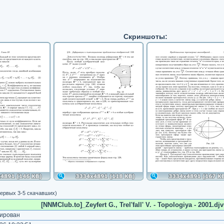
Скриншоты:
ервых 3-5 скачавших)
[NNMClub.to]_Zeyfert G., Trel'fall' V. - Topologiya - 2001.djv
ирован