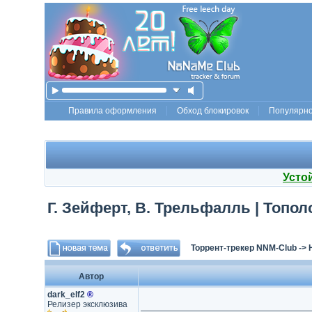
Правила оформления
Обход блокировок
Популярн
Усто
Г. Зейферт, В. Трельфалль | Тополо
Торрент-трекер NNM-Club
->
Автор
dark_elf2
®
Релизер эксклюзива