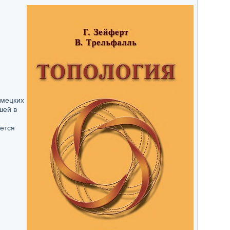
емецких
шей в
ается