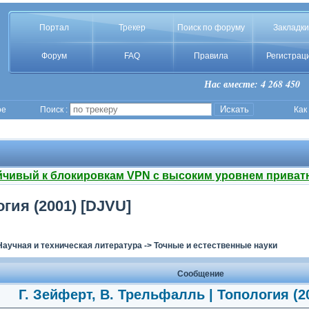
Портал
Трекер
Поиск по форуму
Закладки
Форум
FAQ
Правила
Регистрац
Нас вместе: 4 268 450
ое
Поиск :
Как
йчивый к блокировкам VPN с высоким уровнем приват
гия (2001) [DJVU]
Научная и техническая литература
->
Точные и естественные науки
Сообщение
Г. Зейферт, В. Трельфалль | Топология (2