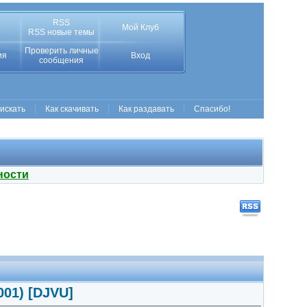
RSS
Мой Клуб
RSS новые темы
Проверить личные
ия
Вход
сообщения
 искать
Как скачивать
Как раздавать
Спасибо!
ности
001) [DJVU]