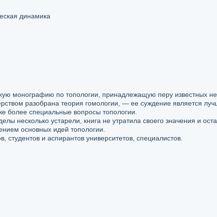
еская динамика
скую монографию по топологии, принадлежащую перу известных н
ерством разобрана теория гомологии, — ее суждение является луч
же более специальные вопросы топологии.
елы несколько устарели, книга не утратила своего значения и ост
нием основных идей топологии.
в, студентов и аспирантов университетов, специалистов.