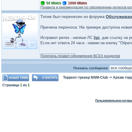
50 Mbit/s
1000 Mbit/s
Правила и рекомендации по оформлению релизов ка
Топик был перенесен из форума
Обслуживан
Причина переноса: На трекере доступна нова
Исправил релиз - напиши ЛС
lipi
, дав ссылку на р
Если нет ответа 24 часа - нажми на кнопку "Обра
_________________
Перечень правил оформления ВСЕХ разделов
Показать сообщения:
Торрент-трекер NNM-Club
->
Архив тор
Страница
1
из
1
Пользовательское соглаш