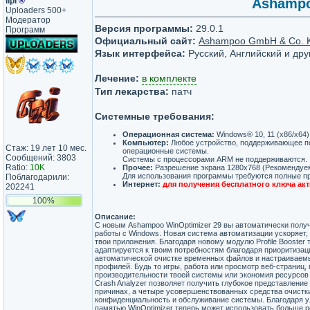
lipi
®
Ashampoo
Uploaders 500+
Модератор
Версия программы:
29.0.1
Программ
Официальный сайт:
Ashampoo GmbH & Co. 
Язык интерфейса:
Русский, Английский и дру
Лечение:
в комплекте
Тип лекарства:
патч
Системные требования:
Операционная система:
Windows® 10, 11 (x86/x64)
Компьютер:
Любое устройство, поддерживающее 
Стаж: 19 лет 10 мес.
операционные системы.
Сообщений: 3803
Системы с процессорами ARM не поддерживаются.
Ratio:
10K
Прочее:
Разрешение экрана 1280x768 (Рекомендуем
Для использования программы требуются полные п
Поблагодарили:
Интернет:
для получения бесплатного ключа ак
202241
100%
Описание:
С новым Ashampoo WinOptimizer 29 вы автоматически полу
работы с Windows. Новая система автоматизации ускоряет,
твои приложения. Благодаря новому модулю Profile Booster 
адаптируется к твоим потребностям благодаря приоритизац
автоматической очистке временных файлов и настраивае
профилей. Будь то игры, работа или просмотр веб-страниц
производительности твоей системы или экономия ресурсов 
Crash Analyzer позволяет получить глубокое представление
причинах, а четыре усовершенствованных средства очистк
конфиденциальность и обслуживание системы. Благодаря 
памятью WinOptimizer теперь может использовать больше 