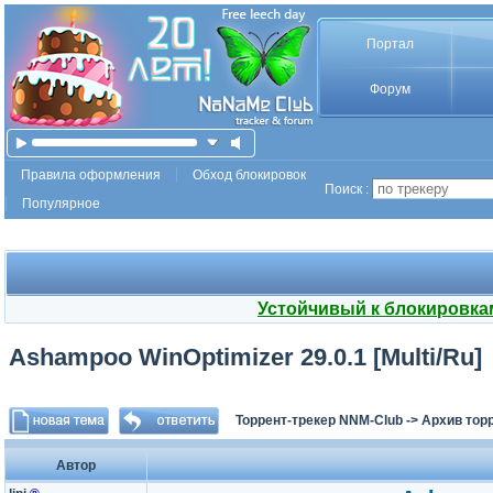
Портал
Форум
Правила оформления
Обход блокировок
Поиск :
Популярное
Устойчивый к блокировка
Ashampoo WinOptimizer 29.0.1 [Multi/Ru]
Торрент-трекер NNM-Club
->
Архив тор
Автор