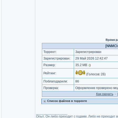
Время р
[NNMClu
Торрент:
Зарегистрирован
Зарегистрирован:
29 Май 2026 12:42:47
Размер:
35.2 MB
(
)
Рейтинг:
(Голосов:
26
)
Поблагодарили:
86
Проверка:
Оформление проверено мод
Как cкачать
·
Список файлов в торренте
_________________
Опыт. Он либо приходит с годами. Либо не приходит 