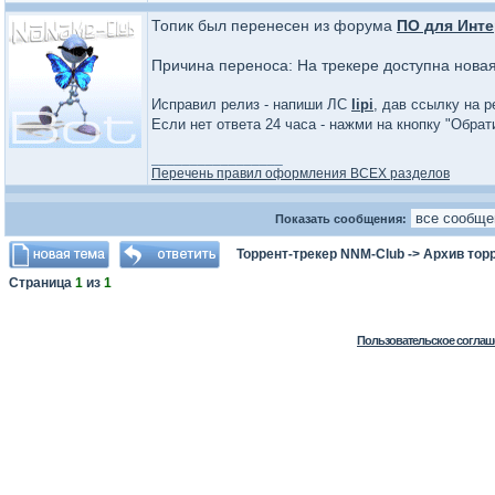
Топик был перенесен из форума
ПО для Инте
Причина переноса: На трекере доступна нова
Исправил релиз - напиши ЛС
lipi
, дав ссылку на р
Если нет ответа 24 часа - нажми на кнопку "Обра
_________________
Перечень правил оформления ВСЕХ разделов
Показать сообщения:
Торрент-трекер NNM-Club
->
Архив тор
Страница
1
из
1
Пользовательское соглаш