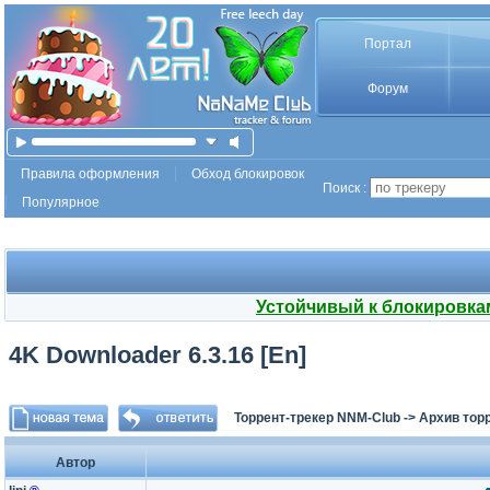
Портал
Форум
Правила оформления
Обход блокировок
Поиск :
Популярное
Устойчивый к блокировка
4K Downloader 6.3.16 [En]
Торрент-трекер NNM-Club
->
Архив тор
Автор