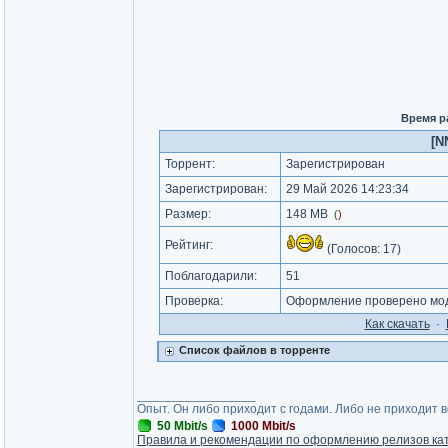
Время р
[N
Торрент:
Зарегистрирован
Зарегистрирован:
29 Май 2026 14:23:34
Размер:
148 MB
(
)
Рейтинг:
(Голосов:
17
)
Поблагодарили:
51
Проверка:
Оформление проверено мод
Как cкачать
·
Список файлов в торренте
_________________
Опыт. Он либо приходит с годами. Либо не приходит 
50 Mbit/s
1000 Mbit/s
Правила и рекомендации по оформлению релизов ка