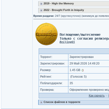
2019 - High the Memory
2022 - Brought Forth in Iniquity
Время раздачи:
24/7 (круглосуточно) (минимум до появлен
Поглощение/вытеснение 
Только с согласия релизер
Beijing65
Торрент:
Зарегистрирован
Зарегистрирован:
29 Май 2026 14:49:20
Размер:
1.45 GB
(
)
Рейтинг:
(Голосов:
5
)
Поблагодарили:
35
Проверка:
Оформление проверено мод
Как cкачать
·
Список файлов в торренте