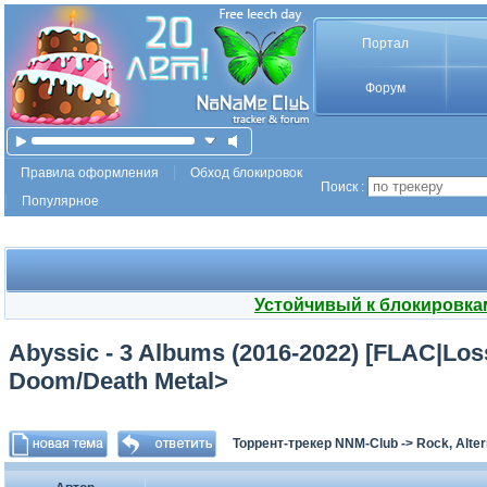
Портал
Форум
Правила оформления
Обход блокировок
Поиск :
Популярное
Устойчивый к блокировка
Abyssic - 3 Albums (2016-2022) [FLAC|Los
Doom/Death Metal>
Торрент-трекер NNM-Club
->
Rock, Alter