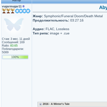
Автор
vugarmugar11
®
Aby
Жанр:
Symphonic/Funeral Doom/Death Metal
Продолжительность:
03:27:16
Аудио:
FLAC, Lossless
Тип рипа:
image + .cue
Стаж: 3 мес. 11 дней
Сообщений: 169
Ratio:
83.65
Поблагодарили:
5089
100%
2016 - A Winter's Tale