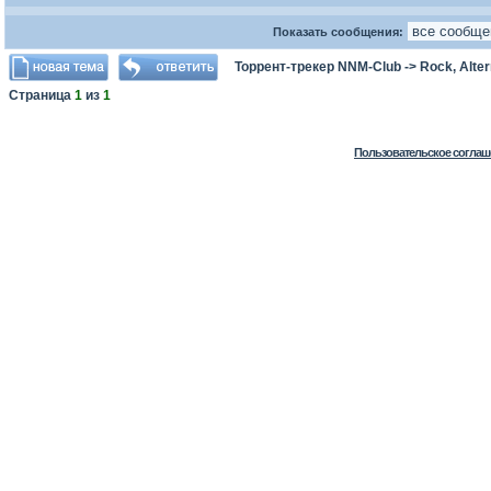
Показать сообщения:
Торрент-трекер NNM-Club
->
Rock, Alter
Страница
1
из
1
Пользовательское соглаш