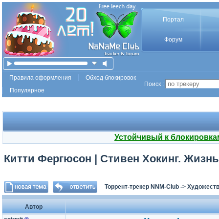
Портал
Форум
Правила оформления
Обход блокировок
Поиск :
Популярное
Устойчивый к блокировка
Китти Фергюсон | Стивен Хокинг. Жизнь 
Торрент-трекер NNM-Club
->
Художеств
Автор