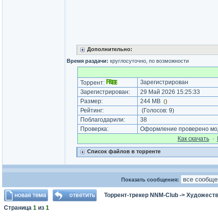
Дополнительно:
Время раздачи:
круглосуточно, по возможности
Зарегистрирован
Торрент:
Зарегистрирован:
29 Май 2026 15:25:33
Размер:
244 MB
(
)
Рейтинг:
(Голосов:
9
)
Поблагодарили:
38
Проверка:
Оформление проверено мод
Как cкачать
·
Список файлов в торренте
Показать сообщения:
Торрент-трекер NNM-Club
->
Художеств
Страница
1
из
1