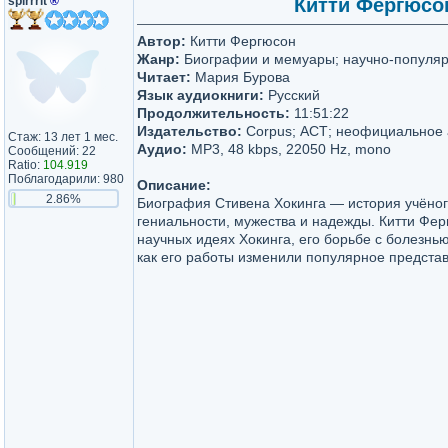
spirrrit
®
Китти Фергюсон
Автор:
Китти Фергюсон
Жанр:
Биографии и мемуары; научно-популяр
Читает:
Мария Бурова
Язык аудиокниги:
Русский
Продолжительность:
11:51:22
Издательство:
Corpus; АСТ; неофициальное
Стаж: 13 лет 1 мес.
Аудио:
MP3, 48 kbps, 22050 Hz, mono
Сообщений: 22
Ratio:
104.919
Поблагодарили: 980
Описание:
2.86%
Биография Стивена Хокинга — история учёног
гениальности, мужества и надежды. Китти Фер
научных идеях Хокинга, его борьбе с болезнью
как его работы изменили популярное предста