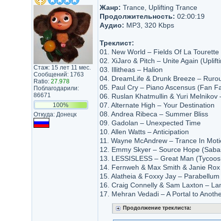
Жанр:
Trance, Uplifting Trance
Продолжительность:
02:00:19
Аудио:
MP3, 320 Kbps
Треклист:
01. New World – Fields Of La Tourette
02. XiJaro & Pitch – Unite Again (Uplift
Стаж: 15 лет 11 мес.
03. Illitheas – Halion
Сообщений: 1763
04. DreamLife & Drunk Breeze – Ruro
Ratio:
27.978
05. Paul Cry – Piano Ascensus (Fan Fa
Поблагодарили:
86671
06. Ruslan Khatmullin & Yuri Melnikov –
07. Alternate High – Your Destination
100%
08. Andrea Ribeca – Summer Bliss
Откуда: Донецк
09. Gadolan – Unexpected Time
10. Allen Watts – Anticipation
11. Wayne McAndrew – Trance In Moti
12. Emmy Skyer – Source Hope (Saba
13. LESSISLESS – Great Man (Tycoos
14. Fernweh & Max Smith & Janie Rox 
15. Alatheia & Foxxy Jay – Parabellu
16. Craig Connelly & Sam Laxton – L
17. Mehran Vedadi – A Portal to Anoth
Продолжение треклиста: