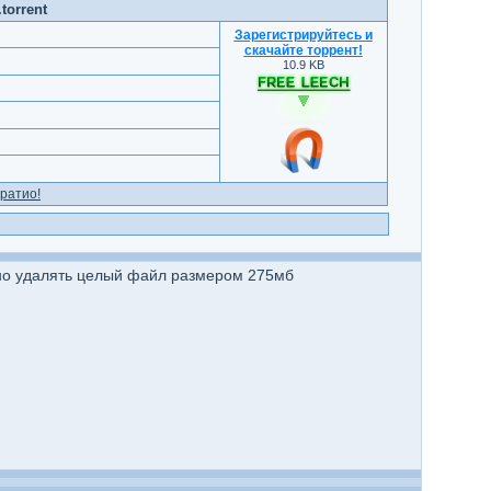
torrent
Зарегистрируйтесь и
скачайте торрент
!
10.9 KB
ратио!
жно удалять целый файл размером 275мб