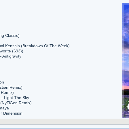
ing Classic)
uni Kenshin (Breakdown Of The Week)
vorite (693))
 Antigravity
on
stien Remix)
 Remix)
– Light The Sky
m (NyTiGen Remix)
amaya
er Dimension