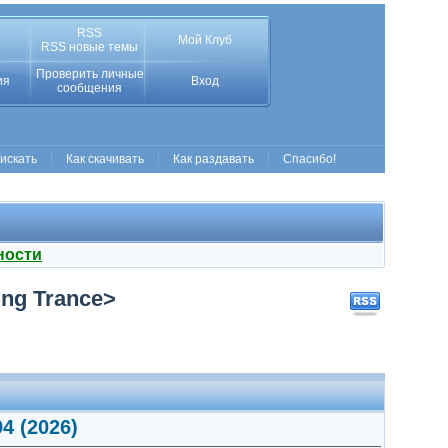
RSS
Мой Клуб
RSS новые темы
Проверить личные
ия
Вход
сообщения
 искать
Как скачивать
Как раздавать
Спасибо!
ности
ting Trance>
94 (2026)