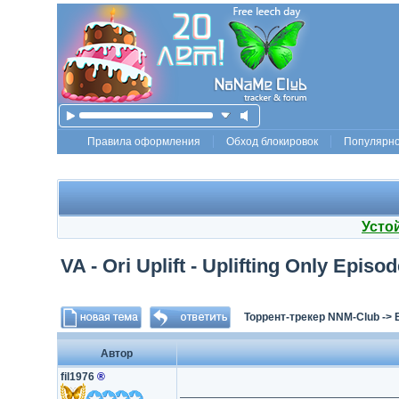
Правила оформления
Обход блокировок
Популярн
Усто
VA - Ori Uplift - Uplifting Only Epis
Торрент-трекер NNM-Club
->
Автор
fil1976
®