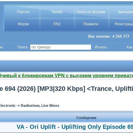
Портал
Трекер
Поиск по форуму
Закладки
Форум
FAQ
Правила
Регистрац
Нас вместе: 4 268 373
ое
Поиск :
Как
йчивый к блокировкам VPN с высоким уровнем приват
ode 694 (2026) [MP3|320 Kbps] <Trance, Uplif
Electronic
->
Radioshow, Live Mixes
Сообщение
VA - Ori Uplift - Uplifting Only Episode 6