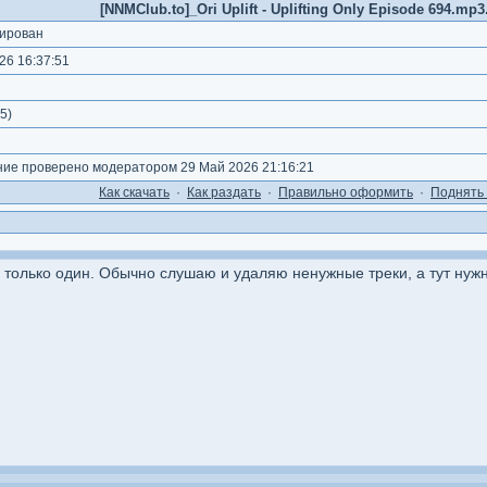
[NNMClub.to]_Ori Uplift - Uplifting Only Episode 694.mp3.
ирован
26 16:37:51
5
)
е проверено модератором 29 Май 2026 21:16:21
Как cкачать
·
Как раздать
·
Правильно оформить
·
Поднять 
е только один. Обычно слушаю и удаляю ненужные треки, а тут ну