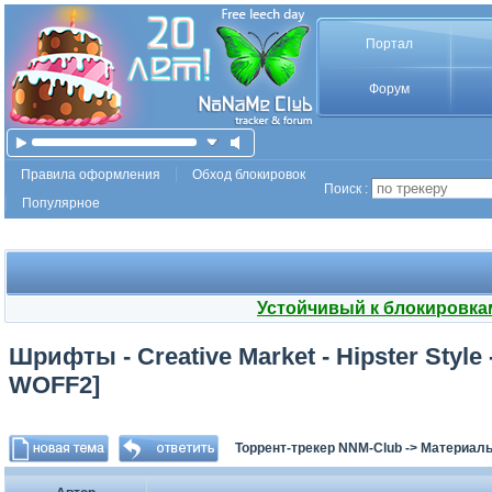
Портал
Форум
Правила оформления
Обход блокировок
Поиск :
Популярное
Устойчивый к блокировка
Шрифты - Creative Market - Hipster Style 
WOFF2]
Торрент-трекер NNM-Club
->
Материалы