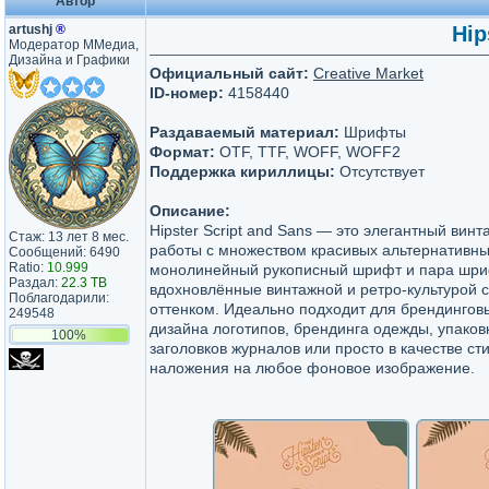
Автор
artushj
®
Hip
Модератор ММедиа,
Дизайна и Графики
Официальный сайт:
Creative Market
ID-номер:
4158440
Раздаваемый материал:
Шрифты
Формат:
OTF, TTF, WOFF, WOFF2
Поддержка кириллицы:
Отсутствует
Описание:
Hipster Script and Sans — это элегантный ви
Стаж: 13 лет 8 мес.
работы с множеством красивых альтернативны
Сообщений: 6490
Ratio:
10.999
монолинейный рукописный шрифт и пара шриф
Раздал:
22.3 TB
вдохновлённые винтажной и ретро-культурой 
Поблагодарили:
оттенком. Идеально подходит для брендинговы
249548
дизайна логотипов, брендинга одежды, упаков
100%
заголовков журналов или просто в качестве ст
наложения на любое фоновое изображение.