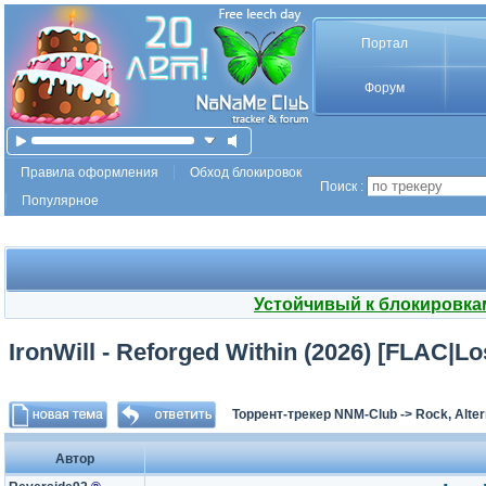
Портал
Форум
Правила оформления
Обход блокировок
Поиск :
Популярное
Устойчивый к блокировка
IronWill - Reforged Within (2026) [FLAC|
Торрент-трекер NNM-Club
->
Rock, Alter
Автор