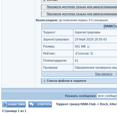
Просмотр доступен только для зарегистрирова
Просмотр доступен только для зарегистрирова
Время раздачи:
до появления первых 3-5 скачавших
[NNMClub
Торрент:
Зарегистрирован
Зарегистрирован:
29 Май 2026 18:56:43
Размер:
361 MB
(
)
Рейтинг:
(Голосов:
3
)
Поблагодарили:
41
Проверка:
Оформление проверено мод
Как cкачать
·
Список файлов в торренте
Показать сообщения:
Торрент-трекер NNM-Club
->
Rock, Alter
Страница
1
из
1