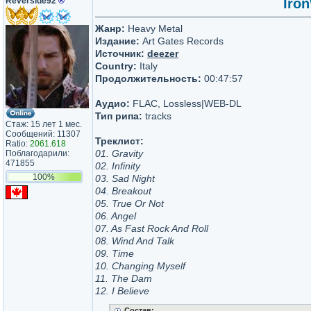
Reverside92
®
Iron
Жанр:
Heavy Metal
Издание:
Art Gates Records
Источник:
deezer
Country:
Italy
Продолжительность:
00:47:57
Аудио:
FLAC, Lossless|WEB-DL
Тип рипа:
tracks
Стаж: 15 лет 1 мес.
Сообщений: 11307
Треклист:
Ratio:
2061.618
01. Gravity
Поблагодарили:
471855
02. Infinity
100%
03. Sad Night
04. Breakout
05. True Or Not
06. Angel
07. As Fast Rock And Roll
08. Wind And Talk
09. Time
10. Changing Myself
11. The Dam
12. I Believe
Состав: