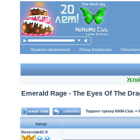
Правила оформления
Обход блокировок
Популярн
Усто
Emerald Rage - The Eyes Of The Dra
Торрент-трекер NNM-Club
->
Автор
Reverside92
®