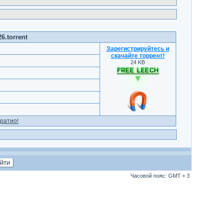
6.torrent
Зарегистрируйтесь и
скачайте торрент
!
24 KB
ратио!
Часовой пояс: GMT + 3