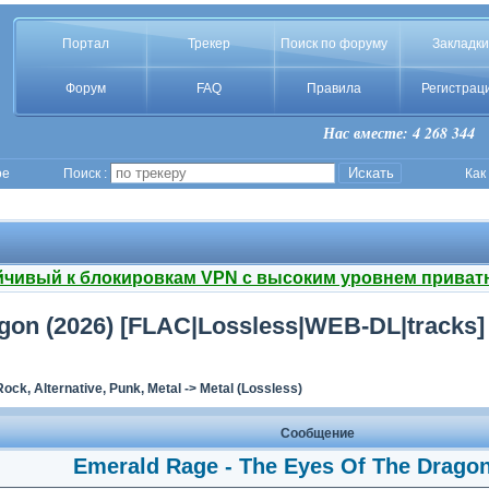
Портал
Трекер
Поиск по форуму
Закладки
Форум
FAQ
Правила
Регистрац
Нас вместе: 4 268 344
ое
Поиск :
Как
йчивый к блокировкам VPN с высоким уровнем приват
gon (2026) [FLAC|Lossless|WEB-DL|tracks]
Rock, Alternative, Punk, Metal
->
Metal (Lossless)
Сообщение
Emerald Rage - The Eyes Of The Dragon