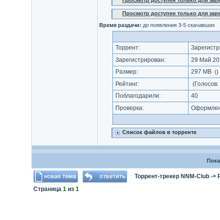
Просмотр доступен только для за
Просмотр доступен только для за
Время раздачи:
до появления 3-5 скачавших
Торрент:
Зарегистр
Зарегистрирован:
29 Май 20
Размер:
297 MB
(
)
Рейтинг:
(Голосов:
Поблагодарили:
40
Проверка:
Оформлени
Список файлов в торренте
Пока
Торрент-трекер NNM-Club
->
Страница
1
из
1