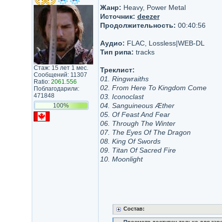
Жанр:
Heavy, Power Metal
Источник:
deezer
Продолжительность:
00:40:56
Аудио:
FLAC, Lossless|WEB-DL
Тип рипа:
tracks
Стаж: 15 лет 1 мес.
Треклист:
Сообщений: 11307
01. Ringwraiths
Ratio:
2061.556
02. From Here To Kingdom Come
Поблагодарили:
471848
03. Iconoclast
04. Sanguineous Æther
100%
05. Of Feast And Fear
06. Through The Winter
07. The Eyes Of The Dragon
08. King Of Swords
09. Titan Of Sacred Fire
10. Moonlight
Состав: