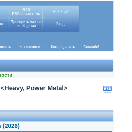
RSS
Мой Клуб
RSS новые темы
Проверить личные
ия
Вход
сообщения
 искать
Как скачивать
Как раздавать
Спасибо!
ности
 <Heavy, Power Metal>
 (2026)