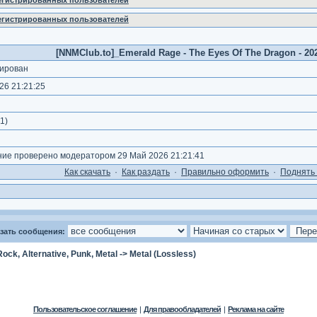
регистрированных пользователей
регистрированных пользователей
[NNMClub.to]_Emerald Rage - The Eyes Of The Dragon - 202
ирован
26 21:21:25
1
)
е проверено модератором 29 Май 2026 21:21:41
Как cкачать
·
Как раздать
·
Правильно оформить
·
Поднять 
зать сообщения:
Rock, Alternative, Punk, Metal
->
Metal (Lossless)
Пользовательское соглашение
|
Для правообладателей
|
Реклама на сайте